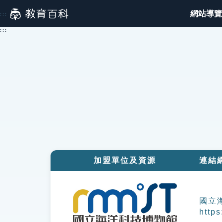
跳
網站導覽
:::
到
主
:::
要
內
容
加盟單位及資源
連結
國立
http