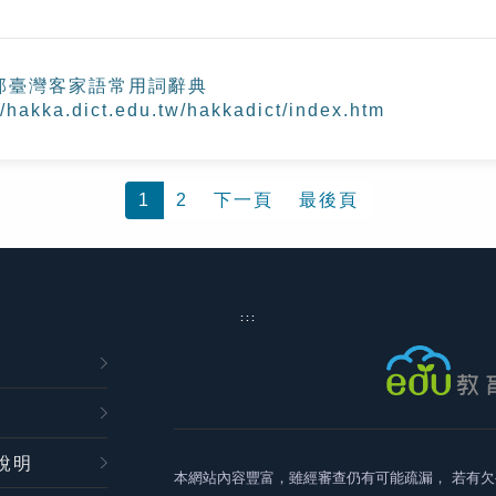
部臺灣客家語常用詞辭典
//hakka.dict.edu.tw/hakkadict/index.htm
1
2
下一頁
最後頁
:::
說明
本網站內容豐富，雖經審查仍有可能疏漏，
若有欠