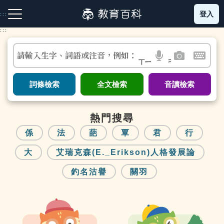
跳
登入
:::
到
主
:::
要
內
請輸入生字、詞語或注音，例如：
容
注音索引圖示
筆畫索引圖示
部首索引表圖示
語
圖
開
ㄒㄧㄥ
ㄕ
言
片
啟
搜
搜
鍵
詞條檢索
全文檢索
音讀檢索
尋
尋
盤
圖
圖
圖
示
示
示
熱門搜尋
係
法
葩
覃
君
行
大
艾瑞克森(E._Erikson)人格發展論
網站導覽
釣名沽譽
關羽
生字詞彙表
部
筆
成語故事
首
劃
索
索