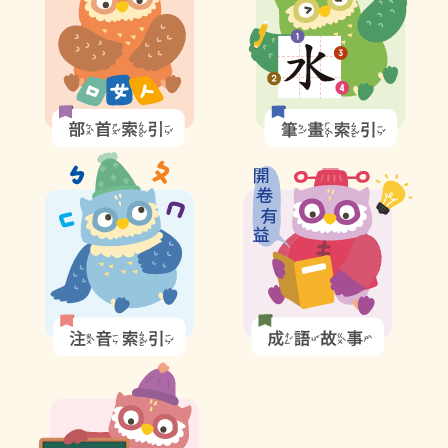
索引選單
引
引
圖
圖
知識索引
示
示
單字索引
生命大百科索引
注
成
音
語
遊戲專區
索
故
引
事
教學應用
圖
圖
示
示
貓頭鷹博士
生
字
詞
彙