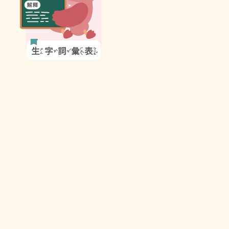
表
圖
示