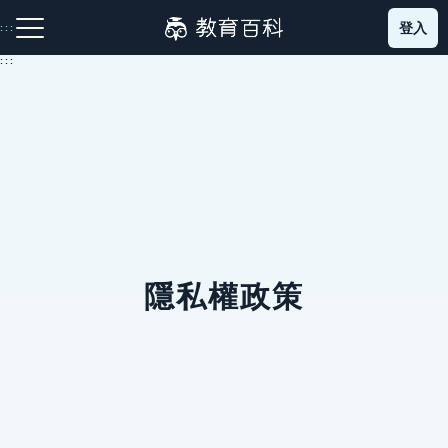
跳
登入
:::
到
主
:::
要
內
容
注音索引圖示
筆畫索引圖示
部首索引表圖示
隱私權政策
網站導覽
生字詞彙表
成語故事