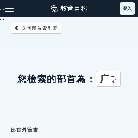
跳
登入
:::
到
主
:::
要
返回部首索引表
內
容
注音索引圖示
筆畫索引圖示
部首索引表圖示
广
您檢索的部首為：
ㄧㄢˇ
網站導覽
生字詞彙表
成語故事
部首外筆畫