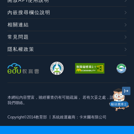
開放API使用說明
內嵌搜尋欄位說明
相關連結
常見問題
隱私權政策
本網站內容豐富，雖經審查仍有可能疏漏，
若有欠妥之處，請隨時與
我們聯絡。
貓頭鷹博士
Copyright©2014教育部
丨系統維運廠商：卡米爾有限公司
本站建議最佳瀏覽器版本為
Chrome 63+、Firefox57+、Edge79+及