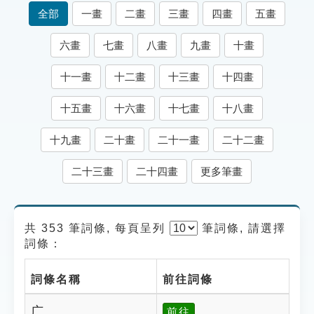
索引選單
全部
一畫
二畫
三畫
四畫
五畫
知識索引
六畫
七畫
八畫
九畫
十畫
單字索引
十一畫
十二畫
十三畫
十四畫
生命大百科索引
十五畫
十六畫
十七畫
十八畫
遊戲專區
十九畫
二十畫
二十一畫
二十二畫
教學應用
二十三畫
二十四畫
更多筆畫
貓頭鷹博士
共 353 筆詞條, 每頁呈列
筆
詞條, 請選擇
詞條：
詞條名稱
前往詞條
广
前往