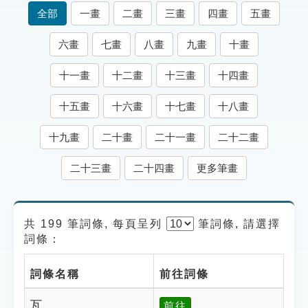
索引選單
全部
一畫
二畫
三畫
四畫
五畫
知識索引
六畫
七畫
八畫
九畫
十畫
單字索引
十一畫
十二畫
十三畫
十四畫
生命大百科索引
十五畫
十六畫
十七畫
十八畫
遊戲專區
十九畫
二十畫
二十一畫
二十二畫
教學應用
二十三畫
二十四畫
更多筆畫
貓頭鷹博士
共 199 筆詞條, 每頁呈列
筆
詞條, 請選擇
詞條：
詞條名稱
前往詞條
瓦
前往