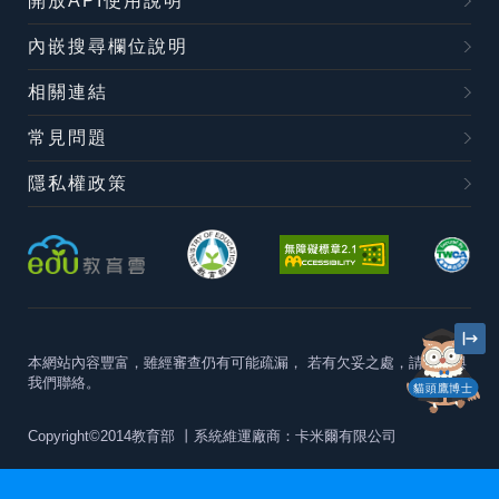
開放API使用說明
內嵌搜尋欄位說明
相關連結
常見問題
隱私權政策
本網站內容豐富，雖經審查仍有可能疏漏，
若有欠妥之處，請隨時與
我們聯絡。
貓頭鷹博士
Copyright©2014教育部
丨系統維運廠商：卡米爾有限公司
本站建議最佳瀏覽器版本為
Chrome 63+、Firefox57+、Edge79+及