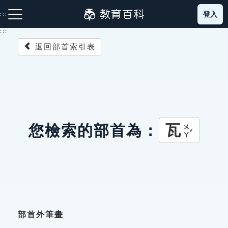
跳
登入
:::
到
主
:::
要
返回部首索引表
內
容
注音索引圖示
筆畫索引圖示
部首索引表圖示
瓦
您檢索的部首為：
ㄨㄚˇ
網站導覽
生字詞彙表
成語故事
部首外筆畫