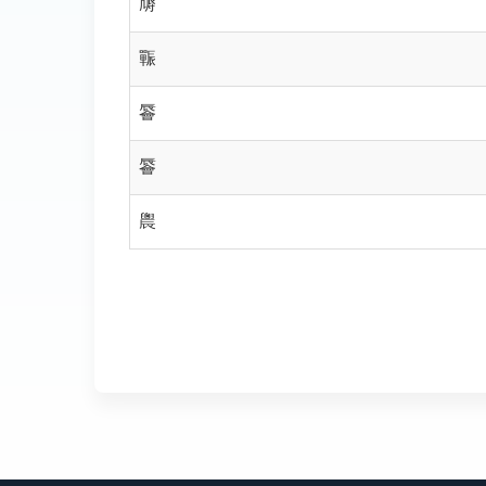
䢇
辴
䢈
䢈
䢉