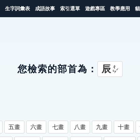
生字詞彙表
成語故事
索引選單
遊戲專區
教學應用
貓
辰
您檢索的部首為：
ㄔㄣˊ
五畫
六畫
七畫
八畫
九畫
十畫