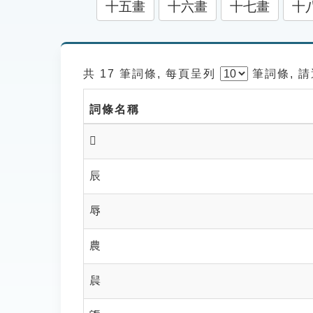
十五畫
十六畫
十七畫
十
共 17 筆詞條, 每頁呈列
筆
詞條, 
詞條名稱
𠂮
辰
辱
農
䢅