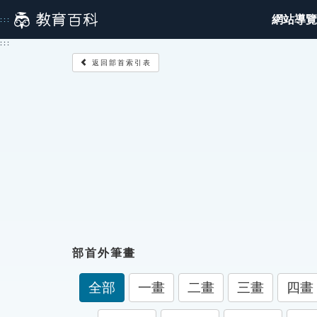
跳
網站導覽
:::
到
主
:::
要
返回部首索引表
內
容
部首外筆畫
全部
一畫
二畫
三畫
四畫