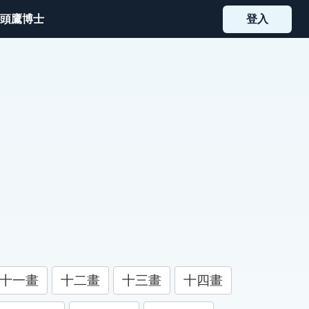
頭鷹博士
登入
十一畫
十二畫
十三畫
十四畫