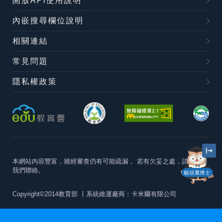
開放API使用說明
內嵌搜尋欄位說明
相關連結
常見問題
隱私權政策
本網站內容豐富，雖經審查仍有可能疏漏，
若有欠妥之處，請隨時與
我們聯絡。
貓頭鷹博士
Copyright©2014教育部
丨系統維運廠商：卡米爾有限公司
本站建議最佳瀏覽器版本為
Chrome 63+、Firefox57+、Edge79+及