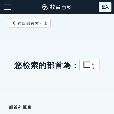
跳
登入
:::
到
主
:::
要
返回部首索引表
內
容
注音索引圖示
筆畫索引圖示
部首索引表圖示
匚
您檢索的部首為：
ㄈㄤ
網站導覽
生字詞彙表
成語故事
部首外筆畫