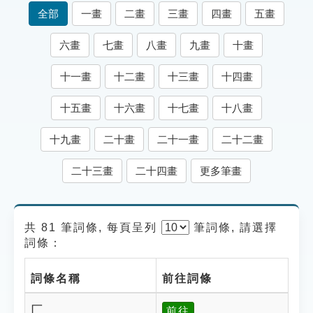
索引選單
全部
一畫
二畫
三畫
四畫
五畫
知識索引
六畫
七畫
八畫
九畫
十畫
單字索引
十一畫
十二畫
十三畫
十四畫
生命大百科索引
十五畫
十六畫
十七畫
十八畫
遊戲專區
十九畫
二十畫
二十一畫
二十二畫
教學應用
二十三畫
二十四畫
更多筆畫
貓頭鷹博士
共 81 筆詞條, 每頁呈列
筆
詞條, 請選擇
詞條：
詞條名稱
前往詞條
匚
前往