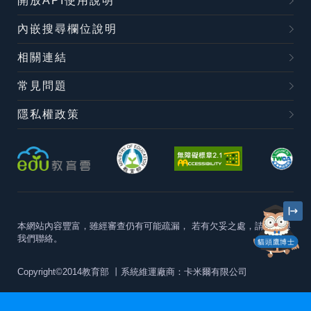
開放API使用說明
內嵌搜尋欄位說明
相關連結
常見問題
隱私權政策
本網站內容豐富，雖經審查仍有可能疏漏，
若有欠妥之處，請隨時與
我們聯絡。
貓頭鷹博士
Copyright©2014教育部
丨系統維運廠商：卡米爾有限公司
本站建議最佳瀏覽器版本為
Chrome 63+、Firefox57+、Edge79+及