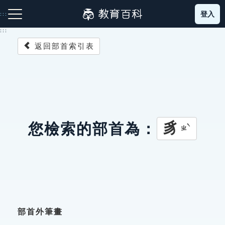
跳
登入
:::
到
主
:::
要
返回部首索引表
內
容
注音索引圖示
筆畫索引圖示
部首索引表圖示
豸
您檢索的部首為：
ㄓˋ
網站導覽
生字詞彙表
成語故事
部首外筆畫