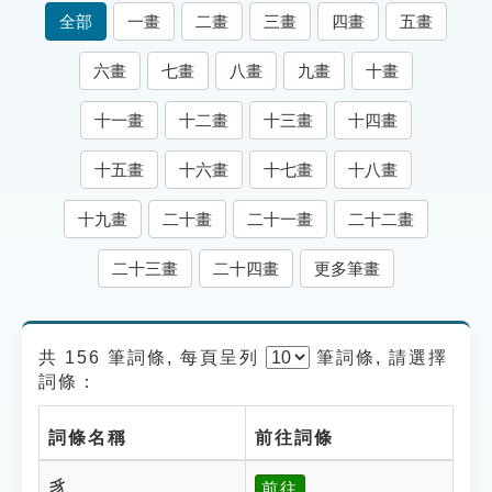
索引選單
全部
一畫
二畫
三畫
四畫
五畫
知識索引
六畫
七畫
八畫
九畫
十畫
單字索引
十一畫
十二畫
十三畫
十四畫
生命大百科索引
十五畫
十六畫
十七畫
十八畫
遊戲專區
十九畫
二十畫
二十一畫
二十二畫
教學應用
二十三畫
二十四畫
更多筆畫
貓頭鷹博士
共 156 筆詞條, 每頁呈列
筆
詞條, 請選擇
詞條：
詞條名稱
前往詞條
豸
前往