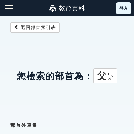
跳
登入
:::
到
主
:::
要
返回部首索引表
內
容
注音索引圖示
筆畫索引圖示
部首索引表圖示
父
您檢索的部首為：
ㄈㄨˋ
網站導覽
生字詞彙表
成語故事
部首外筆畫