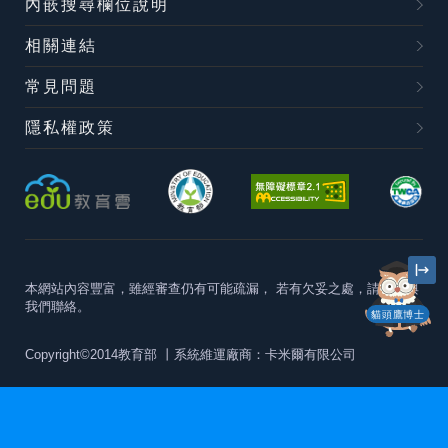
內嵌搜尋欄位說明
相關連結
常見問題
隱私權政策
本網站內容豐富，雖經審查仍有可能疏漏，
若有欠妥之處，請隨時與
我們聯絡。
貓頭鷹博士
Copyright©2014教育部
丨系統維運廠商：卡米爾有限公司
本站建議最佳瀏覽器版本為
Chrome 63+、Firefox57+、Edge79+及
Safari11+