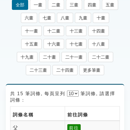
索引選單
全部
一畫
二畫
三畫
四畫
五畫
知識索引
六畫
七畫
八畫
九畫
十畫
單字索引
十一畫
十二畫
十三畫
十四畫
生命大百科索引
十五畫
十六畫
十七畫
十八畫
遊戲專區
十九畫
二十畫
二十一畫
二十二畫
教學應用
二十三畫
二十四畫
更多筆畫
貓頭鷹博士
共 15 筆詞條, 每頁呈列
筆
詞條, 請選擇
詞條：
詞條名稱
前往詞條
父
前往