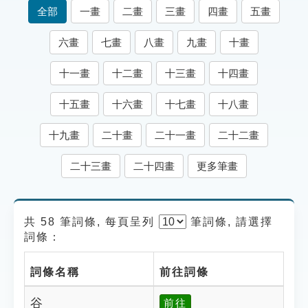
索引選單
全部
一畫
二畫
三畫
四畫
五畫
知識索引
六畫
七畫
八畫
九畫
十畫
單字索引
十一畫
十二畫
十三畫
十四畫
生命大百科索引
十五畫
十六畫
十七畫
十八畫
遊戲專區
十九畫
二十畫
二十一畫
二十二畫
教學應用
二十三畫
二十四畫
更多筆畫
貓頭鷹博士
共 58 筆詞條, 每頁呈列
筆
詞條, 請選擇
詞條：
詞條名稱
前往詞條
谷
前往