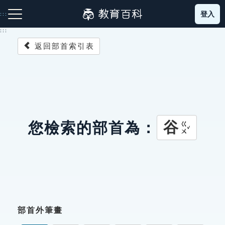
跳
登入
:::
到
主
:::
要
返回部首索引表
內
容
注音索引圖示
筆畫索引圖示
部首索引表圖示
谷
您檢索的部首為：
ㄍㄨˇ
網站導覽
生字詞彙表
成語故事
部首外筆畫