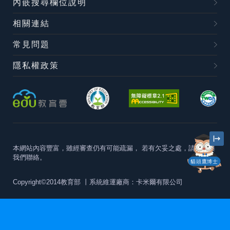
內嵌搜尋欄位說明
相關連結
常見問題
隱私權政策
本網站內容豐富，雖經審查仍有可能疏漏，
若有欠妥之處，請隨時與
我們聯絡。
貓頭鷹博士
Copyright©2014教育部
丨系統維運廠商：卡米爾有限公司
本站建議最佳瀏覽器版本為
Chrome 63+、Firefox57+、Edge79+及
Safari11+