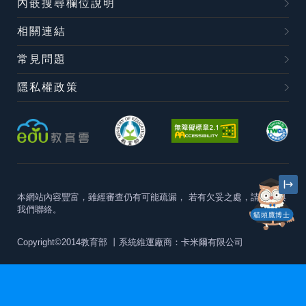
內嵌搜尋欄位說明
相關連結
常見問題
隱私權政策
本網站內容豐富，雖經審查仍有可能疏漏，
若有欠妥之處，請隨時與
我們聯絡。
貓頭鷹博士
Copyright©2014教育部
丨系統維運廠商：卡米爾有限公司
本站建議最佳瀏覽器版本為
Chrome 63+、Firefox57+、Edge79+及
Safari11+