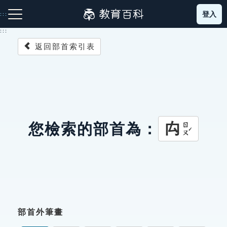
跳
登入
:::
到
主
:::
要
返回部首索引表
內
容
注音索引圖示
筆畫索引圖示
部首索引表圖示
禸
您檢索的部首為：
ㄖㄡˊ
網站導覽
生字詞彙表
成語故事
部首外筆畫