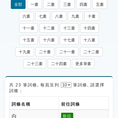
索引選單
全部
一畫
二畫
三畫
四畫
五畫
知識索引
六畫
七畫
八畫
九畫
十畫
單字索引
十一畫
十二畫
十三畫
十四畫
生命大百科索引
十五畫
十六畫
十七畫
十八畫
遊戲專區
十九畫
二十畫
二十一畫
二十二畫
教學應用
二十三畫
二十四畫
更多筆畫
貓頭鷹博士
共 23 筆詞條, 每頁呈列
筆
詞條, 請選擇
詞條：
詞條名稱
前往詞條
禸
前往