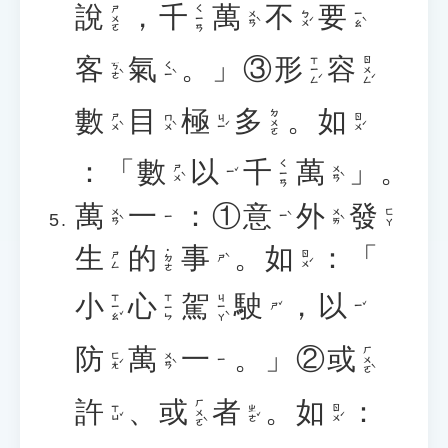
說
，
千
萬
不
要
ㄕㄨㄛ
ㄑㄧㄢ
ㄨㄢˋ
ㄅㄨˊ
ㄧㄠˋ
客
氣
。」③
形
容
ㄒㄧㄥˊ
ㄖㄨㄥˊ
ㄎㄜˋ
ㄑㄧˋ
數
目
極
多
。
如
ㄉㄨㄛ
ㄕㄨˋ
ㄇㄨˋ
ㄐㄧˊ
ㄖㄨˊ
：「
數
以
千
萬
」。
ㄑㄧㄢ
ㄕㄨˋ
ㄨㄢˋ
ㄧˇ
萬
一
：①
意
外
發
ㄨㄢˋ
ㄨㄞˋ
ㄈㄚ
ㄧˋ
ㄧ
生
的
事
。
如
：「
˙ㄉㄜ
ㄖㄨˊ
ㄕㄥ
ㄕˋ
小
心
駕
駛
，
以
ㄒㄧㄠˇ
ㄐㄧㄚˋ
ㄒㄧㄣ
ㄕˇ
ㄧˇ
防
萬
一
。」②
或
ㄏㄨㄛˋ
ㄈㄤˊ
ㄨㄢˋ
ㄧ
許
、
或
者
。
如
：
ㄏㄨㄛˋ
ㄒㄩˇ
ㄓㄜˇ
ㄖㄨˊ