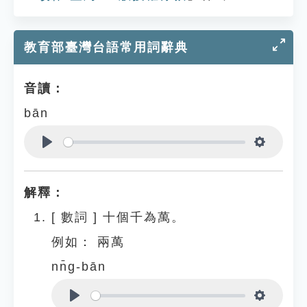
教育部臺灣台語常用詞辭典
音讀：
bān
Play
Settings
解釋：
[
數詞
]
十個千為萬。
例如：
兩萬
nn̄g-bān