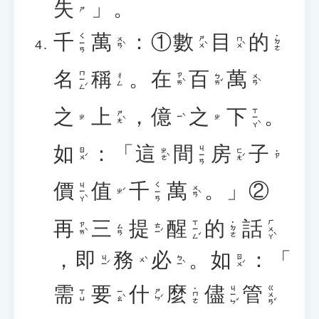
失
」。
ㄕ
千
萬
：①
數
目
的
ㄑㄧㄢ
˙ㄉㄜ
ㄨㄢˋ
ㄕㄨˋ
ㄇㄨˋ
名
稱
。
在
百
萬
ㄇㄧㄥˊ
ㄗㄞˋ
ㄅㄞˇ
ㄨㄢˋ
ㄔㄥ
之
上
，
億
之
下
。
ㄒㄧㄚˋ
ㄕㄤˋ
ㄧˋ
ㄓ
ㄓ
如
：「
這
間
房
子
ㄐㄧㄢ
ㄖㄨˊ
ㄓㄜˋ
ㄈㄤˊ
˙ㄗ
價
值
千
萬
。」②
ㄐㄧㄚˋ
ㄑㄧㄢ
ㄨㄢˋ
ㄓˊ
再
三
提
醒
的
話
ㄒㄧㄥˇ
ㄏㄨㄚˋ
˙ㄉㄜ
ㄗㄞˋ
ㄊㄧˊ
ㄙㄢ
，
即
務
必
。
如
：「
ㄐㄧˊ
ㄅㄧˋ
ㄖㄨˊ
ㄨˋ
需
要
什
麼
儘
管
ㄐㄧㄣˇ
ㄍㄨㄢˇ
˙ㄇㄜ
ㄧㄠˋ
ㄕㄣˊ
ㄒㄩ