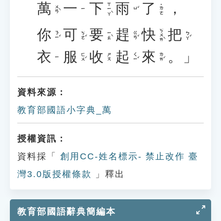
萬
一
下
雨
了
，
ㄒㄧㄚˋ
˙ㄌㄜ
ㄨㄢˋ
ㄩˇ
ㄧ
你
可
要
趕
快
把
ㄎㄨㄞˋ
ㄋㄧˇ
ㄎㄜˇ
ㄧㄠˋ
ㄍㄢˇ
ㄅㄚˇ
衣
服
收
起
來
。」
ㄈㄨˊ
ㄑㄧˇ
ㄌㄞˊ
ㄕㄡ
ㄧ
資料來源：
教育部國語小字典_萬
授權資訊：
資料採「
創用CC-姓名標示- 禁止改作 臺
灣3.0版授權條款
」釋出
教育部國語辭典簡編本