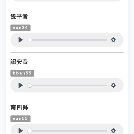
Play
Settings
饒平音
van24
Play
Settings
詔安音
bban55
Play
Settings
南四縣
van55