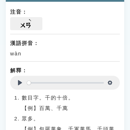
注音：
ㄨㄢ
漢語拼音：
wàn
解釋：
Play
Settings
數目字。千的十倍。
【例】百萬、千萬
眾多。
【例】包羅萬象、千軍萬馬、千頭萬