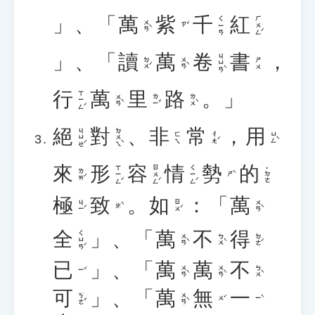
」、「
萬
紫
千
紅
ㄏㄨㄥˊ
ㄑㄧㄢ
ㄨㄢˋ
ㄗˇ
」、「
讀
萬
卷
書
，
ㄐㄩㄢˋ
ㄉㄨˊ
ㄨㄢˋ
ㄕㄨ
行
萬
里
路
。」
ㄒㄧㄥˊ
ㄨㄢˋ
ㄌㄧˇ
ㄌㄨˋ
絕
對
、
非
常
，
用
ㄐㄩㄝˊ
ㄉㄨㄟˋ
ㄔㄤˊ
ㄩㄥˋ
ㄈㄟ
來
形
容
情
勢
的
ㄒㄧㄥˊ
ㄖㄨㄥˊ
ㄑㄧㄥˊ
˙ㄉㄜ
ㄌㄞˊ
ㄕˋ
極
致
。
如
：「
萬
ㄐㄧˊ
ㄖㄨˊ
ㄨㄢˋ
ㄓˋ
全
」、「
萬
不
得
ㄑㄩㄢˊ
ㄨㄢˋ
ㄅㄨˋ
ㄉㄜˊ
已
」、「
萬
萬
不
ㄨㄢˋ
ㄨㄢˋ
ㄅㄨˋ
ㄧˇ
可
」、「
萬
無
一
ㄎㄜˇ
ㄨㄢˋ
ㄨˊ
ㄧˋ