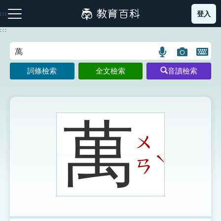
跳
登入
:::
到
主
:::
要
內
語
圖
開
容
注音索引圖示
筆畫索引圖示
部首索引表圖示
言
片
啟
詞條檢索
全文檢索
音讀檢索
搜
搜
鍵
尋
尋
盤
圖
圖
圖
示
示
示
萬
ㄨ
網站導覽
ˋ
ㄢ
生字詞彙表
成語故事