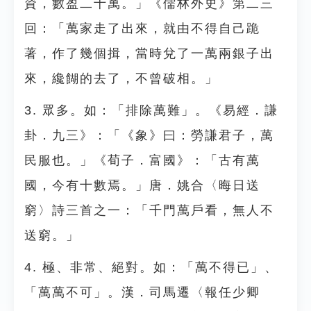
資，數盈二十萬。」《儒林外史》第二三
回：「萬家走了出來，就由不得自己跪
著，作了幾個揖，當時兌了一萬兩銀子出
來，纔餬的去了，不曾破相。」
3. 眾多。如：「排除萬難」。《易經．謙
卦．九三》：「《象》曰：勞謙君子，萬
民服也。」《荀子．富國》：「古有萬
國，今有十數焉。」唐．姚合〈晦日送
窮〉詩三首之一：「千門萬戶看，無人不
送窮。」
4. 極、非常、絕對。如：「萬不得已」、
「萬萬不可」。漢．司馬遷〈報任少卿