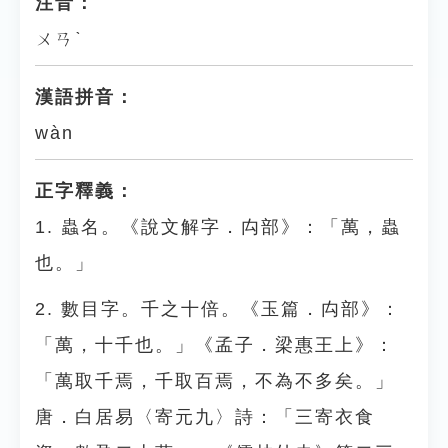
注音：
ㄨㄢˋ
漢語拼音：
wàn
正字釋義：
1. 蟲名。《說文解字．禸部》：「萬，蟲
也。」
2. 數目字。千之十倍。《玉篇．禸部》：
「萬，十千也。」《孟子．梁惠王上》：
「萬取千焉，千取百焉，不為不多矣。」
唐．白居易〈寄元九〉詩：「三寄衣食