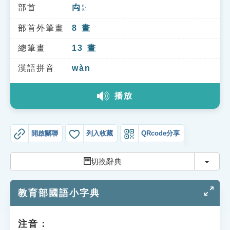
索引選單
部首
禸
ㄖㄡˊ
知識索引
部首外筆畫
8
畫
單字索引
總筆畫
13
畫
生命大百科索引
漢語拼音
wàn
播放
遊戲專區
教學應用
開啟關聯
列入收藏
QRcode分享
貓頭鷹博士
切換
切換辭典
教育部國語小字典
注音：