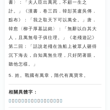
書〉：「夫人臣出萬死，不顧一生之
計。」《漢書．卷三四．韓彭英盧吳傳．
黥布》：「我之取天下可以萬全。」唐．
韓愈〈柳子厚墓誌銘〉：「無辭以白其大
人，且萬無母子俱往理。」《老殘遊記》
第二回：「話說老殘在漁船上被眾人砸得
沉下海去，自知萬無生理，只好閉著眼，
聽他怎樣。」
5. 姓。戰國有萬章，隋代有萬寶常。
相關異體字：
𤈬
、
𥝄
、
𥝅
、
𠂍
、
𢁭
、
𤍚
、
万
、
㸘
、
𠃡