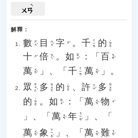
ㄨㄢ
解釋：
數
目
字
。
千
的
ㄑㄧㄢ
˙ㄉㄜ
ㄕㄨˋ
ㄇㄨˋ
ㄗˋ
十
倍
。
如
：「
百
ㄅㄟˋ
ㄖㄨˊ
ㄅㄞˇ
ㄕˊ
萬
」、「
千
萬
」。
ㄑㄧㄢ
ㄨㄢˋ
ㄨㄢˋ
眾
多
的
、
許
多
ㄓㄨㄥˋ
ㄉㄨㄛ
ㄉㄨㄛ
˙ㄉㄜ
ㄒㄩˇ
的
。
如
：「
萬
物
˙ㄉㄜ
ㄖㄨˊ
ㄨㄢˋ
ㄨˋ
」、「
萬
年
」、「
ㄋㄧㄢˊ
ㄨㄢˋ
萬
象
」、「
萬
難
ㄒㄧㄤˋ
ㄨㄢˋ
ㄨㄢˋ
ㄋㄢˊ