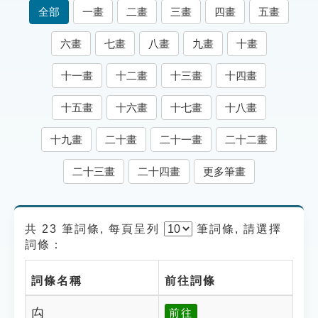
索引選單
全部
一畫
二畫
三畫
四畫
五畫
知識索引
六畫
七畫
八畫
九畫
十畫
單字索引
十一畫
十二畫
十三畫
十四畫
生命大百科索引
十五畫
十六畫
十七畫
十八畫
遊戲專區
十九畫
二十畫
二十一畫
二十二畫
教學應用
二十三畫
二十四畫
更多筆畫
貓頭鷹博士
共 23 筆詞條, 每頁呈列
筆
詞條, 請選擇
詞條：
詞條名稱
前往詞條
禸
前往