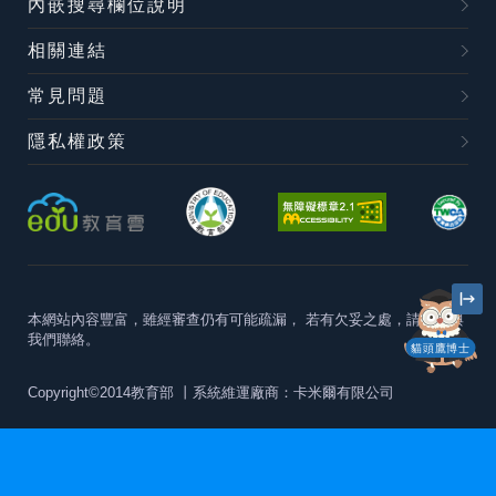
內嵌搜尋欄位說明
相關連結
常見問題
隱私權政策
本網站內容豐富，雖經審查仍有可能疏漏，
若有欠妥之處，請隨時與
我們聯絡。
貓頭鷹博士
Copyright©2014教育部
丨系統維運廠商：卡米爾有限公司
本站建議最佳瀏覽器版本為
Chrome 63+、Firefox57+、Edge79+及
Safari11+