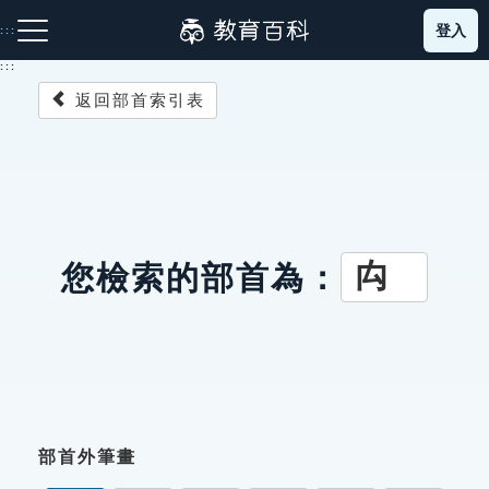
跳
登入
:::
到
主
:::
要
返回部首索引表
內
容
注音索引圖示
筆畫索引圖示
部首索引表圖示
禸
您檢索的部首為：
網站導覽
生字詞彙表
成語故事
部首外筆畫