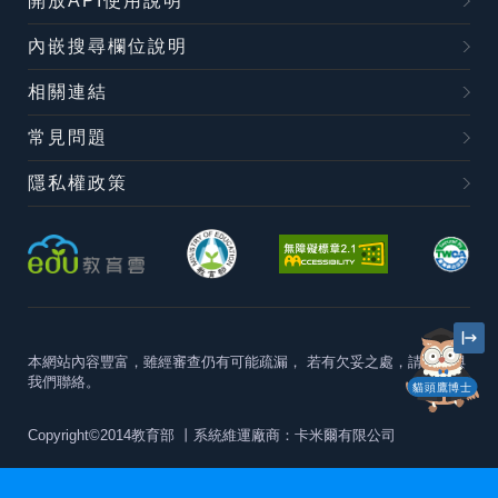
開放API使用說明
內嵌搜尋欄位說明
相關連結
常見問題
隱私權政策
本網站內容豐富，雖經審查仍有可能疏漏，
若有欠妥之處，請隨時與
我們聯絡。
貓頭鷹博士
Copyright©2014教育部
丨系統維運廠商：卡米爾有限公司
本站建議最佳瀏覽器版本為
Chrome 63+、Firefox57+、Edge79+及