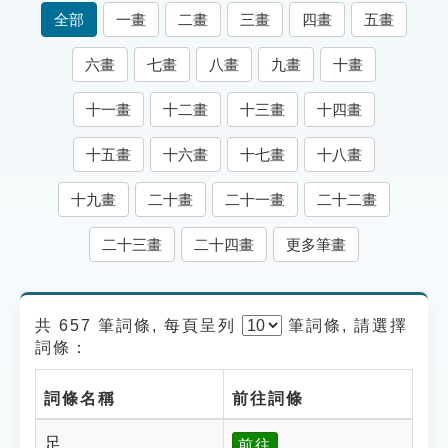
索引選單
全部
一畫
二畫
三畫
四畫
五畫
知識索引
六畫
七畫
八畫
九畫
十畫
單字索引
十一畫
十二畫
十三畫
十四畫
生命大百科索引
十五畫
十六畫
十七畫
十八畫
遊戲專區
十九畫
二十畫
二十一畫
二十二畫
教學應用
二十三畫
二十四畫
更多筆畫
貓頭鷹博士
共 657 筆詞條, 每頁呈列
筆
詞條, 請選擇
詞條：
詞條名稱
前往詞條
足
前往