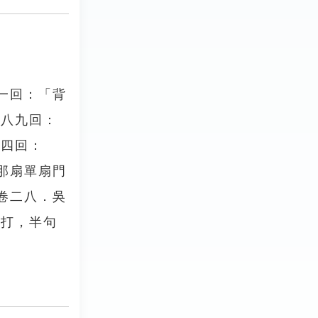
一回：「背
第八九回：
第四回：
那扇單扇門
卷二八．吳
相打，半句