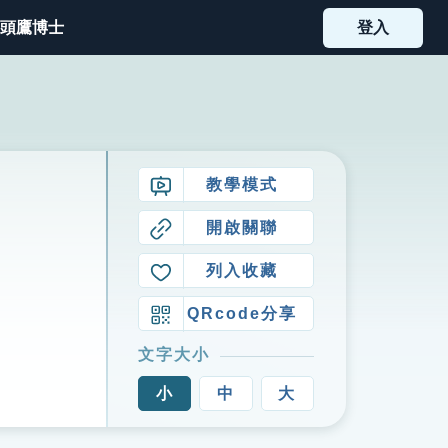
頭鷹博士
登入
教學模式
開啟關聯
列入收藏
QRcode分享
文字大小
小
中
大