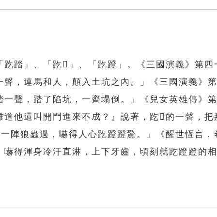
趷踏」、「趷𨃚」、「趷蹬」。《三國演義》第四
一聲，連馬和人，顛入土坑之內。」《三國演義》
踏一聲，踏了陷坑，一齊塌倒。」《兒女英雄傳》
道他還叫開門進來不成？』說著，趷𨃚的一聲，把
然一陣狼蟲過，嚇得人心趷蹬蹬驚。」《醒世恆言．
，嚇得渾身冷汗直淋，上下牙齒，頃刻就趷蹬蹬的