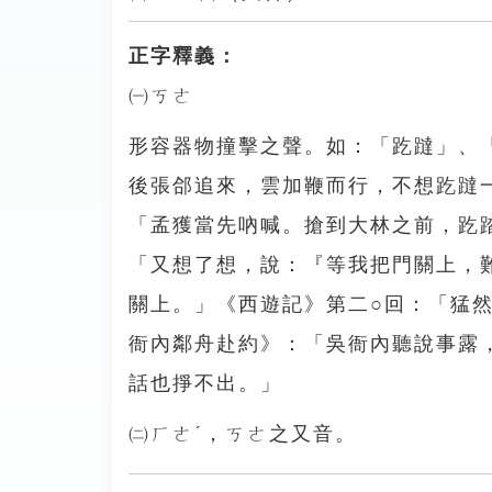
正字釋義：
㈠ㄎㄜ
形容器物撞擊之聲。如：「趷躂」、「
後張郃追來，雲加鞭而行，不想趷躂
「孟獲當先吶喊。搶到大林之前，趷
「又想了想，說：『等我把門關上，難
關上。」《西遊記》第二○回：「猛
衙內鄰舟赴約》：「吳衙內聽說事露
話也掙不出。」
㈡ㄏㄜˊ，ㄎㄜ之又音。