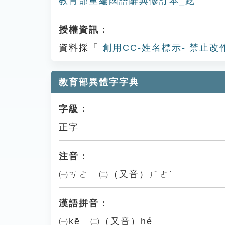
教育部重編國語辭典修訂本_趷
授權資訊：
資料採「
創用CC-姓名標示- 禁止改
教育部異體字字典
字級：
正字
注音：
㈠ㄎㄜ ㈡（又音）ㄏㄜˊ
漢語拼音：
㈠kē ㈡（又音）hé