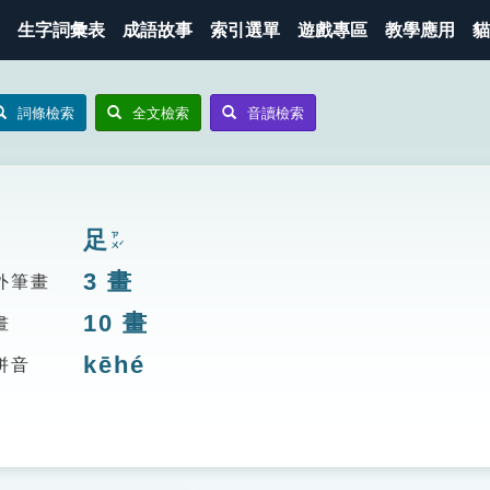
生字詞彙表
成語故事
索引選單
遊戲專區
教學應用
貓
詞條檢索
全文檢索
音讀檢索
足
ㄗㄨˊ
3
畫
外筆畫
10
畫
畫
kēhé
拼音