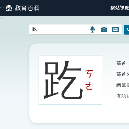
跳
網站導覽
:::
到
主
:::
要
內
語
圖
開
容
言
片
啟
搜
搜
鍵
尋
尋
盤
圖
圖
圖
趷
部首
示
示
示
ㄎ
部首
ㄜ
總筆
漢語