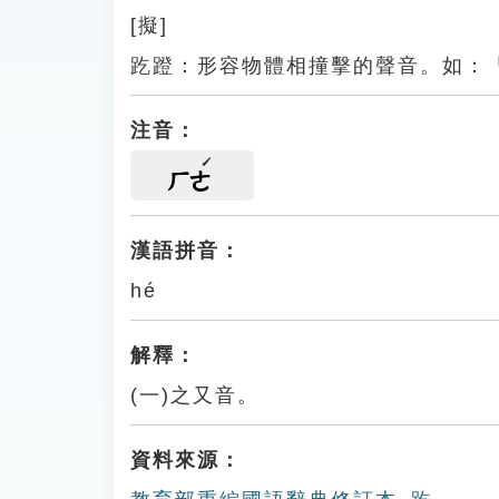
[擬]
趷蹬：形容物體相撞擊的聲音。如：
注音：
ㄏㄜ
漢語拼音：
hé
解釋：
(一)之又音。
資料來源：