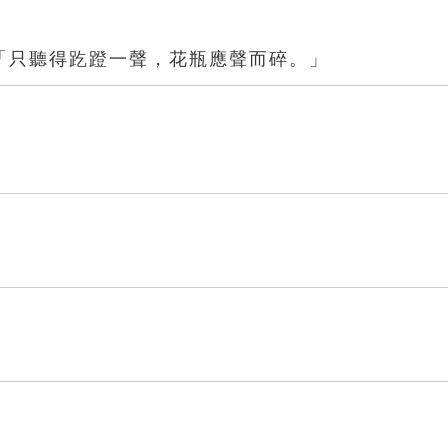
「只聽得趷蹬一聲，花瓶應聲而碎。」