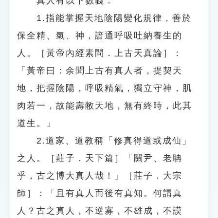
真人有以下數義：
1.指能掌握天地陰陽變化規律，善於
保全精、氣、神，諳通呼吸吐納養生的
人。［黃帝內經素問．上古天真論］：
「黃帝曰：余聞上古有真人者，提契天
地，把握陰陽，呼吸精氣，獨立守神，肌
肉若一，故能壽敝天地，無有終時，此其
道生。」
2.道家、道教稱「修真得道或成仙」
之人。［莊子．天下篇］「關尹、老聃
乎，古之博大真人哉！」［莊子．大宗
師］：「且有真人而後有真知。何謂真
人？古之真人，不逆寡，不雄成，不謨