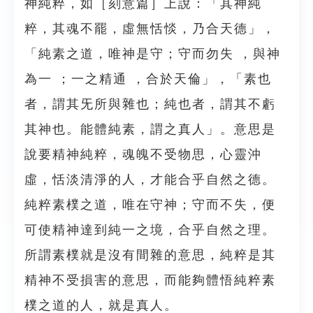
神純粹，如［刻意篇］上說：「其神純
粹，其魂不罷，虛無恬惔，乃合天德」，
「純素之道，唯神是守；守而勿失 ，與神
為一 ；一之精通 ，合於天倫」，「素也
者，謂其旡所與雜也；純也者，謂其不虧
其神也。能體純素，謂之真人」。意思是
說要精神純粹，魂魄不受物思，心靈沖
虛，恬淡清淨的人，才能合乎自然之德。
純粹素樸之道，唯在守神；守而不失，便
可使精神達到純一之境，合乎自然之理。
所謂素樸就是沒有間雜的意思，純粹是其
精神不受損害的意思，而能夠體悟純粹素
樸之道的人，就是真人。