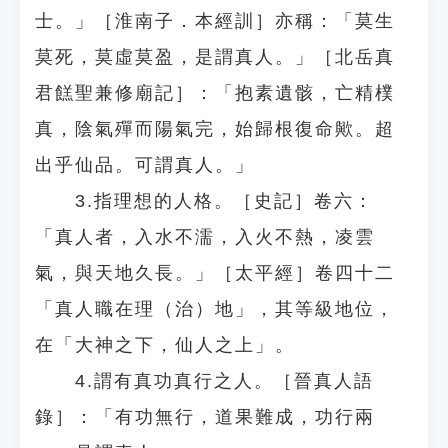
士。」［淮南子．本經訓］亦稱：「莫生
莫死，莫虛莫盈，是謂真人。」［北岳真
君餻聖兼修廟記］：「抱素遺骸，亡精樸
真，陰氣殫而陽氣完，始歸根復命歟。超
出乎仙品。可謂真人。」
3.指理想的人格。［史記］卷六：
「真人者，入水不濡，入火不熱，凌雲
氣，與天地久長。」［太平經］卷四十二
「真人職在理（治）地」，其等級地位，
在「大神之下，仙人之上」。
4.謂有真功真行之人。［晉真人語
錄］：「有功無行，道果難成，功行兩