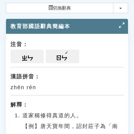
索引選單
切換
切換辭典
知識索引
教育部國語辭典簡編本
單字索引
生命大百科索引
注音：
遊戲專區
ㄓㄣ
ㄖㄣ
教學應用
漢語拼音：
zhēn rén
貓頭鷹博士
解釋：
道家稱修得真道的人。
【例】唐天寶年間，詔封莊子為「南