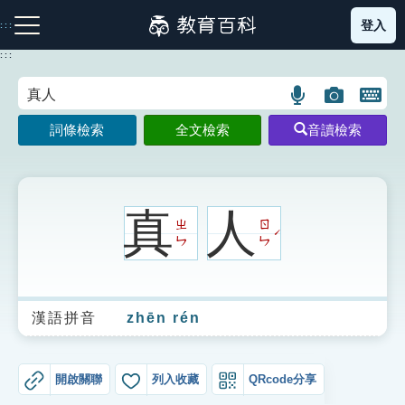
跳
登入
:::
到
主
:::
要
內
語
圖
開
容
注音索引圖示
筆畫索引圖示
部首索引表圖示
言
片
啟
詞條檢索
全文檢索
音讀檢索
搜
搜
鍵
尋
尋
盤
圖
圖
圖
示
示
示
真
人
ㄓ
ㄖ
ˊ
ㄣ
ㄣ
網站導覽
漢語拼音
zhēn rén
生字詞彙表
成語故事
開啟關聯
列入收藏
QRcode分享