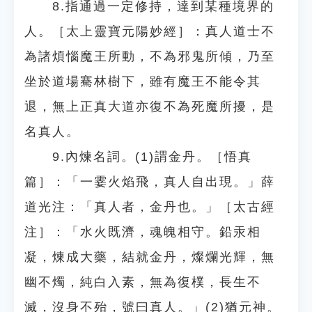
8.指通過一定修持，達到某種境界的
人。［太上靈寶元陽妙經］：真人道士不
為諸煩惱魔王所動，不為邪鬼所傾，乃至
坐於道場騫林樹下，雖有魔王不能令其
退，無上正真大道亦復不為死魔所擾，是
名真人。
9.內煉名詞。(1)謂金丹。［悟真
篇］：「一霎火焰飛，真人自出現。」薛
道光注：「真人者，金丹也。」［太古經
注］：「水火既濟，魂魄相守。鉛汞相
凝，煉成大藥，結就金丹，燦爛光輝，無
幽不燭，純白入素，無為復樸，長生不
滅，沒身不殆，號曰真人。」(2)猶元神。