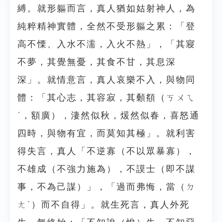
縛。就形軀而言，真人猶如姑射神人，為
純粹精神實體，全然不受形軀之累：「登
高不慄、入水不濡，入火不熱」，「其寢
不夢，其覺無憂，其食不甘，其息深
深」。就情意言，真人哀樂不入，與物同
體：「其心志，其容寂，其顙頯（ㄎㄨㄟ
ˊ，額廣），淒然似秋，煖然似春，喜怒通
四時，與物有宜，而莫知其極」。就利害
得失言，真人「不逆寡（不以眾暴寡），
不雄成（不強力施為），不謨士（即不謀
事，不為己謀）」，「過而弗悔，當（ㄉ
ㄤˋ）而不自得」。就生死言，真人外死