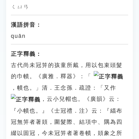
ㄑㄩㄢ
漢語拼音：
quān
正字釋義：
古代尚未冠笄的孩童所戴，用以包束頭髮
的巾幘。《廣雅．釋器》：「
，幘也。」清．王念孫．疏證：「又作
，云小兒帽也。《廣韻》云：
『小幘也。』《士冠禮．注》云：『緇布
冠無笄者著頍，圍髮際、結項中、隅為四
綴以固冠，今未冠笄者著卷幘，頍象之所