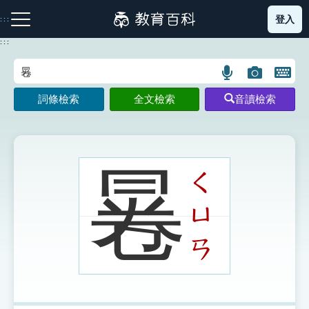
跳
登入
:::
到
主
:::
要
內
語
圖
開
容
注音索引圖示
筆畫索引圖示
部首索引表圖示
言
片
啟
詞條檢索
全文檢索
音讀檢索
搜
搜
鍵
尋
尋
盤
圖
圖
圖
示
示
示
㒽
ㄑ
ㄩ
網站導覽
ㄢ
生字詞彙表
成語故事