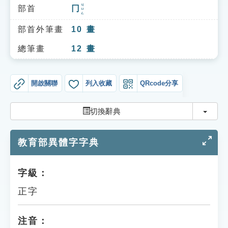
索引選單
ㄐㄩㄥ
部首
冂
知識索引
部首外筆畫
10
畫
單字索引
總筆畫
12
畫
生命大百科索引
開啟關聯
列入收藏
QRcode分享
遊戲專區
切換
切換辭典
教學應用
教育部異體字字典
貓頭鷹博士
字級：
正字
注音：