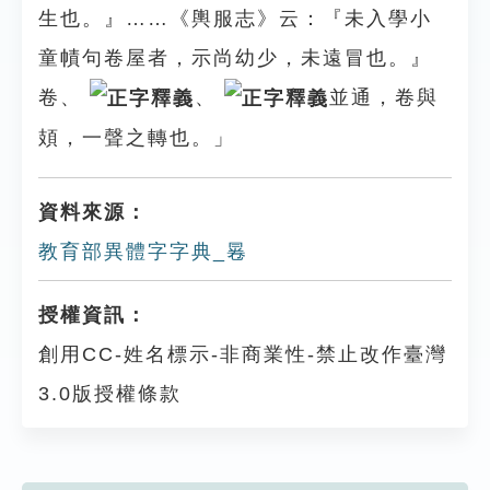
生也。』……《輿服志》云：『未入學小
童幘句卷屋者，示尚幼少，未遠冒也。』
卷、
、
並通，卷與
頍，一聲之轉也。」
資料來源：
教育部異體字字典_㒽
授權資訊：
創用CC-姓名標示-非商業性-禁止改作臺灣
3.0版授權條款