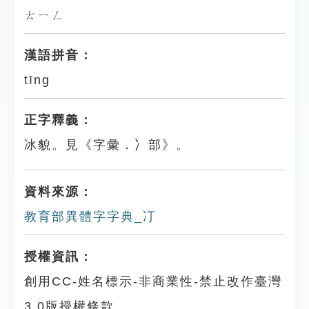
ㄊㄧㄥ
漢語拼音：
tīng
正字釋義：
冰貌。見《字彙．冫部》。
資料來源：
教育部異體字字典_㓅
授權資訊：
創用CC-姓名標示-非商業性-禁止改作臺灣
3.0版授權條款