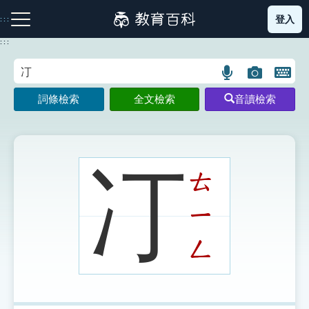
跳
登入
:::
到
主
:::
要
內
語
圖
開
容
注音索引圖示
筆畫索引圖示
部首索引表圖示
言
片
啟
詞條檢索
全文檢索
音讀檢索
搜
搜
鍵
尋
尋
盤
圖
圖
圖
示
示
示
㓅
ㄊ
ㄧ
網站導覽
ㄥ
生字詞彙表
成語故事