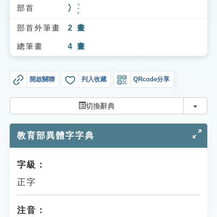
索引選單
ㄅㄧㄥ
部首
冫
知識索引
部首外筆畫
2
畫
單字索引
總筆畫
4
畫
生命大百科索引
開啟關聯
列入收藏
QRcode分享
遊戲專區
切換
切換辭典
教學應用
教育部異體字字典
貓頭鷹博士
字級：
正字
注音：