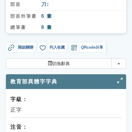
索引選單
部首
刀
ㄉㄠ
知識索引
部首外筆畫
6
畫
單字索引
總筆畫
8
畫
生命大百科索引
開啟關聯
列入收藏
QRcode分享
遊戲專區
切換
切換辭典
教學應用
教育部異體字字典
貓頭鷹博士
字級：
正字
注音：