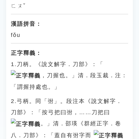
ㄈㄡˇ
漢語拼音：
fǒu
正字釋義：
1.刀柄。《說文解字．刀部》：「
，刀握也。」清．段玉裁．注：
「謂握持處也。」
2.弓柄。同「弣」。段注本《說文解字．
刀部》：「按弓把曰弣，……刀把曰
。」清．邵瑛《群經正字．卷
八．刀部》：「蓋自有弣字而