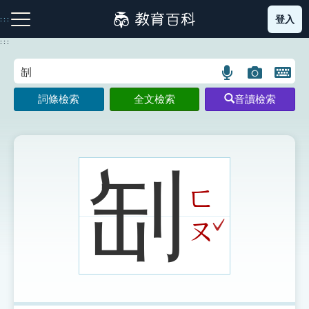
跳
登入
:::
到
主
:::
要
內
語
圖
開
容
注音索引圖示
筆畫索引圖示
部首索引表圖示
言
片
啟
詞條檢索
全文檢索
音讀檢索
搜
搜
鍵
尋
尋
盤
圖
圖
圖
示
示
示
㓡
ㄈ
網站導覽
ˇ
ㄡ
生字詞彙表
成語故事