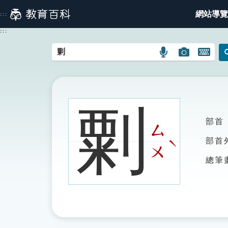
跳
網站導覽
:::
到
主
:::
要
內
語
圖
開
容
言
片
啟
搜
搜
鍵
尋
尋
盤
圖
圖
圖
㔄
示
示
示
部首
ㄙ
ˋ
部首
ㄨ
總筆