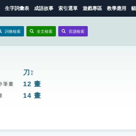
生字詞彙表
成語故事
索引選單
遊戲專區
教學應用
貓
詞條檢索
全文檢索
音讀檢索
刀
ㄉㄠ
12
畫
外筆畫
14
畫
畫