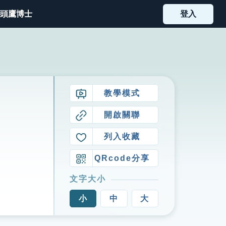
頭鷹博士
登入
教學模式
開啟關聯
列入收藏
QRcode分享
文字大小
小
中
大