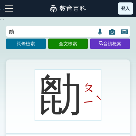
跳
登入
:::
到
主
:::
要
內
語
圖
開
容
注音索引圖示
筆畫索引圖示
部首索引表圖示
言
片
啟
詞條檢索
全文檢索
音讀檢索
搜
搜
鍵
尋
尋
盤
圖
圖
圖
示
示
示
㔡
ㄆ
網站導覽
ˋ
ㄧ
生字詞彙表
成語故事