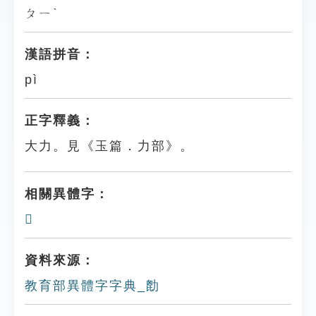
ㄆㄧˋ
漢語拼音：
pì
正字釋義：
大力。見《玉篇．力部》。
相關異體字：
𠢒
資料來源：
教育部異體字字典_㔡