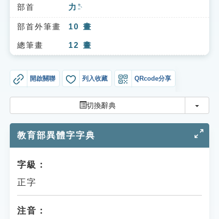
索引選單
部首
力
ㄌㄧˋ
知識索引
部首外筆畫
10
畫
單字索引
總筆畫
12
畫
生命大百科索引
開啟關聯
列入收藏
QRcode分享
遊戲專區
切換
切換辭典
教學應用
教育部異體字字典
貓頭鷹博士
字級：
正字
注音：