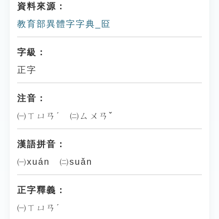
資料來源：
教育部異體字字典_㔯
字級：
正字
注音：
㈠ㄒㄩㄢˊ ㈡ㄙㄨㄢˇ
漢語拼音：
㈠xuán ㈡suǎn
正字釋義：
㈠ㄒㄩㄢˊ