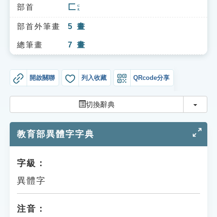
索引選單
部首
匚
ㄈㄤ
知識索引
部首外筆畫
5
畫
單字索引
總筆畫
7
畫
生命大百科索引
開啟關聯
列入收藏
QRcode分享
遊戲專區
切換
切換辭典
教學應用
教育部異體字字典
貓頭鷹博士
字級：
異體字
注音：