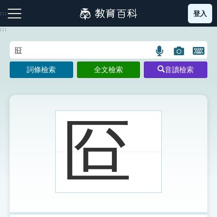
跳
登入
:::
到
主
:::
要
內
語
圖
開
容
注音索引圖示
筆畫索引圖示
部首索引表圖示
言
片
啟
詞條檢索
全文檢索
音讀檢索
搜
搜
鍵
尋
尋
盤
圖
圖
圖
示
示
示
㔯
網站導覽
生字詞彙表
成語故事