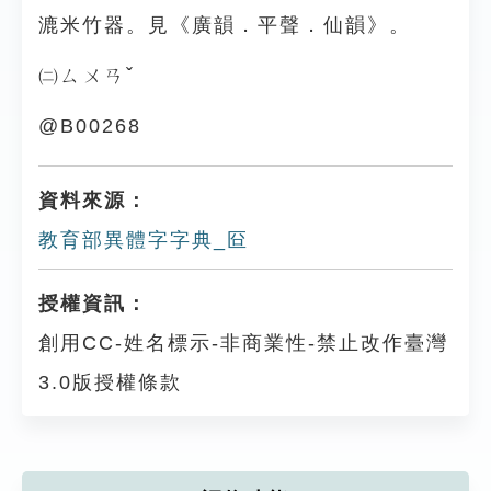
漉米竹器。見《廣韻．平聲．仙韻》。
㈡ㄙㄨㄢˇ
@B00268
資料來源：
教育部異體字字典_㔯
授權資訊：
創用CC-姓名標示-非商業性-禁止改作臺灣
3.0版授權條款