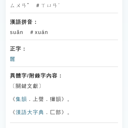
ㄙㄨㄢˇ ＃ㄒㄩㄢˊ
漢語拼音：
suǎn ＃xuán
正字：
匴
異體字/附錄字內容：
〔關鍵文獻〕
《
集韻
．上聲．獮韻》。
《
漢語大字典
．匚部》。