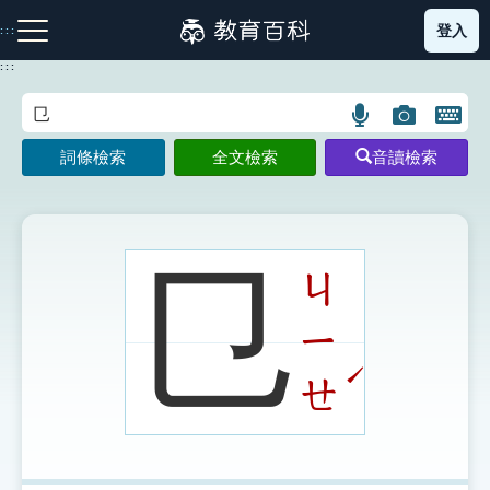
跳
登入
:::
到
主
:::
要
內
語
圖
開
容
注音索引圖示
筆畫索引圖示
部首索引表圖示
言
片
啟
詞條檢索
全文檢索
音讀檢索
搜
搜
鍵
尋
尋
盤
圖
圖
圖
示
示
示
㔾
ㄐ
ㄧ
網站導覽
ˊ
ㄝ
生字詞彙表
成語故事