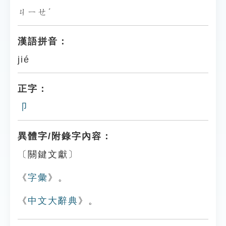
ㄐㄧㄝˊ
漢語拼音：
jié
正字：
卩
異體字/附錄字內容：
〔關鍵文獻〕
《
字彙
》。
《
中文大辭典
》。