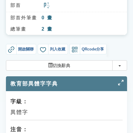
索引選單
ㄐㄧㄝˊ
部首
卩
知識索引
部首外筆畫
0
畫
單字索引
總筆畫
2
畫
生命大百科索引
開啟關聯
列入收藏
QRcode分享
遊戲專區
切換
切換辭典
教學應用
教育部異體字字典
貓頭鷹博士
字級：
異體字
注音：