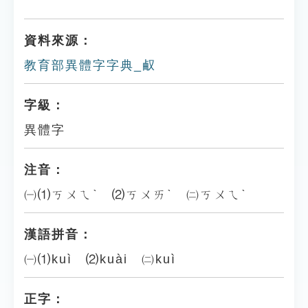
資料來源：
教育部異體字字典_㕟
字級：
異體字
注音：
㈠⑴ㄎㄨㄟˋ ⑵ㄎㄨㄞˋ ㈡ㄎㄨㄟˋ
漢語拼音：
㈠⑴kuì ⑵kuài ㈡kuì
正字：