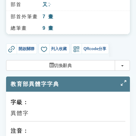
索引選單
部首
又
ㄧㄡˋ
知識索引
部首外筆畫
7
畫
單字索引
總筆畫
9
畫
生命大百科索引
開啟關聯
列入收藏
QRcode分享
遊戲專區
切換
切換辭典
教學應用
教育部異體字字典
貓頭鷹博士
字級：
異體字
注音：