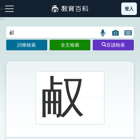
跳
登入
:::
到
主
:::
要
內
語
圖
開
容
注音索引圖示
筆畫索引圖示
部首索引表圖示
言
片
啟
詞條檢索
全文檢索
音讀檢索
搜
搜
鍵
尋
尋
盤
圖
圖
圖
示
示
示
㕟
網站導覽
生字詞彙表
成語故事