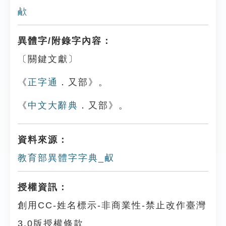
欳
異體字/附錄字內容：
〔關鍵文獻〕
《
正字通
．又部》。
《
中文大辭典
．又部》。
資料來源：
教育部異體字字典_㕟
授權資訊：
創用CC-姓名標示-非商業性-禁止改作臺灣
3.0版授權條款