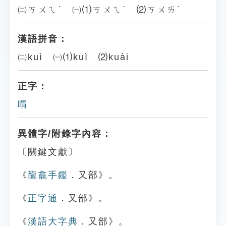
㈡ㄎㄨㄟˋ ㈠⑴ㄎㄨㄟˋ ⑵ㄎㄨㄞˋ
漢語拼音：
㈡kuì ㈠⑴kuì ⑵kuài
正字：
喟
異體字/附錄字內容：
〔關鍵文獻〕
《
龍龕手鑑
．又部》。
《
正字通
．又部》。
《
漢語大字典
．又部》。