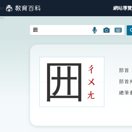
跳
網站導覽
:::
到
主
:::
要
內
語
圖
開
容
言
片
啟
搜
搜
鍵
尋
尋
盤
圖
圖
圖
㘟
示
示
示
ㄔ
部首
ㄨ
部首
ㄤ
總筆