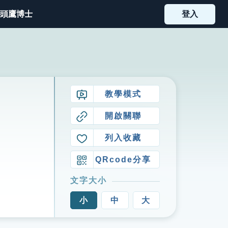
頭鷹博士
登入
教學模式
開啟關聯
列入收藏
QRcode分享
文字大小
小
中
大