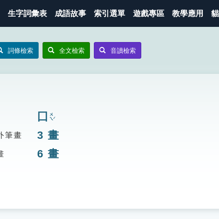
生字詞彙表
成語故事
索引選單
遊戲專區
教學應用
貓
詞條檢索
全文檢索
音讀檢索
囗
ㄨㄟˊ
3
畫
外筆畫
6
畫
畫