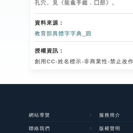
孔穴。見《龍龕手鑑．囗部》。
資料來源：
教育部異體字字典_㘟
授權資訊：
創用CC-姓名標示-非商業性-禁止改作
網站導覽
服務簡介
聯絡我們
版權聲明