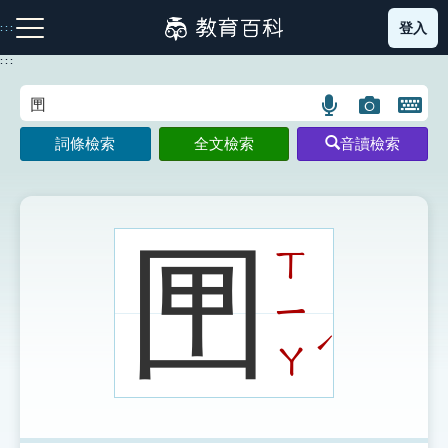
跳
登入
:::
到
主
:::
要
內
語
圖
開
容
注音索引圖示
筆畫索引圖示
部首索引表圖示
言
片
啟
詞條檢索
全文檢索
音讀檢索
搜
搜
鍵
尋
尋
盤
圖
圖
圖
示
示
示
㘡
ㄒ
ㄧ
網站導覽
ˊ
ㄚ
生字詞彙表
成語故事