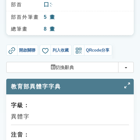
索引選單
部首
囗
ㄨㄟˊ
知識索引
部首外筆畫
5
畫
單字索引
總筆畫
8
畫
生命大百科索引
開啟關聯
列入收藏
QRcode分享
遊戲專區
切換
切換辭典
教學應用
教育部異體字字典
貓頭鷹博士
字級：
異體字
注音：