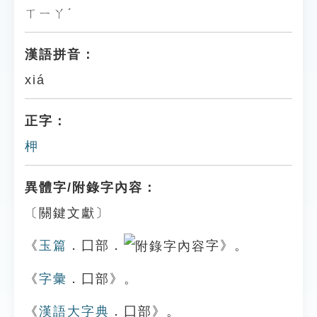
ㄒㄧㄚˊ
漢語拼音：
xiá
正字：
柙
異體字/附錄字內容：
〔關鍵文獻〕
《
玉篇
．囗部．
字》。
《
字彙
．囗部》。
《
漢語大字典
．囗部》。