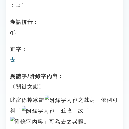
ㄑㄩˋ
漢語拼音：
qù
正字：
去
異體字/附錄字內容：
〔關鍵文獻〕
此當係據篆體
之隸定，依例可
與「
」並收，故「
」可為去之異體。