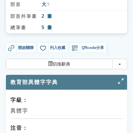
索引選單
部首
大
ㄉㄚˋ
知識索引
部首外筆畫
2
畫
單字索引
總筆畫
5
畫
生命大百科索引
開啟關聯
列入收藏
QRcode分享
遊戲專區
切換
切換辭典
教學應用
教育部異體字字典
貓頭鷹博士
字級：
異體字
注音：