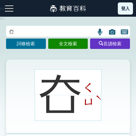
跳
登入
:::
到
主
:::
要
內
語
圖
開
容
注音索引圖示
筆畫索引圖示
部首索引表圖示
言
片
啟
詞條檢索
全文檢索
音讀檢索
搜
搜
鍵
尋
尋
盤
圖
圖
圖
示
示
示
㚎
ㄑ
網站導覽
ˋ
ㄩ
生字詞彙表
成語故事