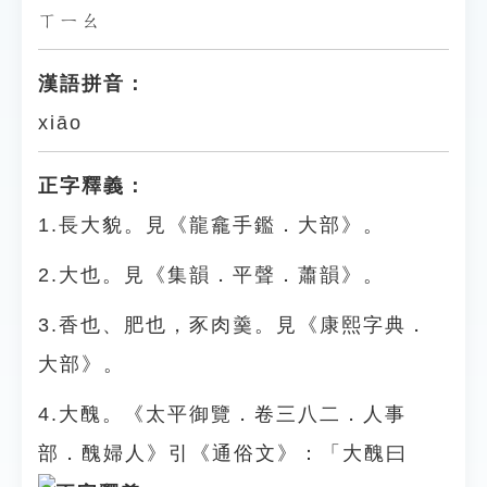
ㄒㄧㄠ
漢語拼音：
xiāo
正字釋義：
1.長大貌。見《龍龕手鑑．大部》。
2.大也。見《集韻．平聲．蕭韻》。
3.香也、肥也，豕肉羹。見《康熙字典．
大部》。
4.大醜。《太平御覽．卷三八二．人事
部．醜婦人》引《通俗文》：「大醜曰