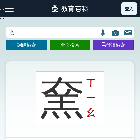
跳
登入
:::
到
主
:::
要
內
語
圖
開
容
注音索引圖示
筆畫索引圖示
部首索引表圖示
言
片
啟
詞條檢索
全文檢索
音讀檢索
搜
搜
鍵
尋
尋
盤
圖
圖
圖
示
示
示
㚠
ㄒ
ㄧ
網站導覽
ㄠ
生字詞彙表
成語故事