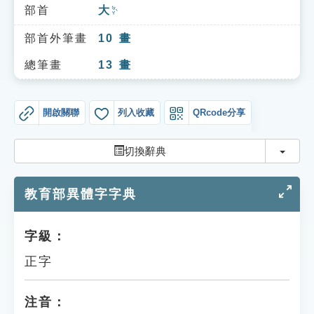
索引選單
部首
大
ㄉㄚˋ
知識索引
部首外筆畫
10
畫
單字索引
總筆畫
13
畫
生命大百科索引
開啟關聯
列入收藏
QRcode分享
遊戲專區
切換
切換辭典
教學應用
教育部異體字字典
貓頭鷹博士
字級：
正字
注音：