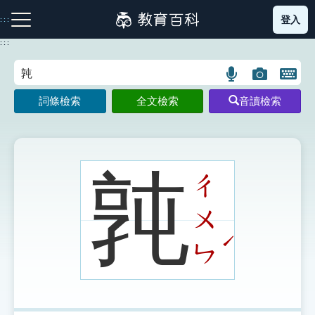
跳
登入
:::
到
主
:::
要
內
語
圖
開
容
注音索引圖示
筆畫索引圖示
部首索引表圖示
言
片
啟
詞條檢索
全文檢索
音讀檢索
搜
搜
鍵
尋
尋
盤
圖
圖
圖
示
示
示
㝄
ㄔ
ㄨ
網站導覽
ˊ
ㄣ
生字詞彙表
成語故事