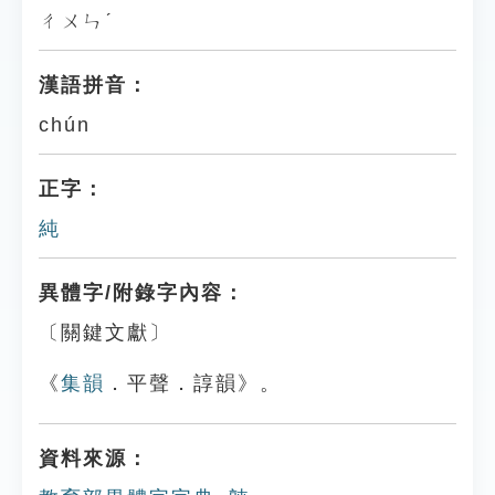
ㄔㄨㄣˊ
漢語拼音：
chún
正字：
純
異體字/附錄字內容：
〔關鍵文獻〕
《
集韻
．平聲．諄韻》。
資料來源：