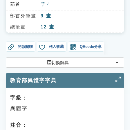
索引選單
部首
子
ㄗˇ
知識索引
部首外筆畫
9
畫
單字索引
總筆畫
12
畫
生命大百科索引
開啟關聯
列入收藏
QRcode分享
遊戲專區
切換
切換辭典
教學應用
教育部異體字字典
貓頭鷹博士
字級：
異體字
注音：