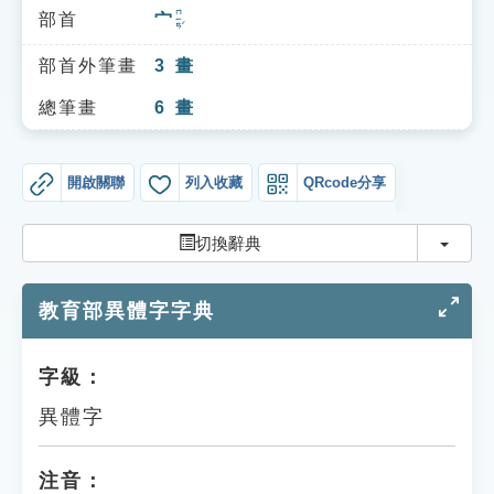
索引選單
ㄇㄧㄢˊ
部首
宀
知識索引
部首外筆畫
3
畫
單字索引
總筆畫
6
畫
生命大百科索引
開啟關聯
列入收藏
QRcode分享
遊戲專區
切換
切換辭典
教學應用
教育部異體字字典
貓頭鷹博士
字級：
異體字
注音：