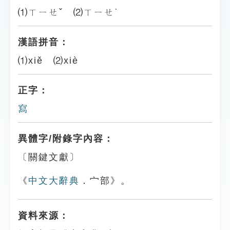
⑴ㄒㄧㄝˇ ⑵ㄒㄧㄝˋ
漢語拼音：
⑴xiě ⑵xiè
正字：
寫
異體字/附錄字內容：
〔關鍵文獻〕
《
中文大辭典
．宀部》。
資料來源：