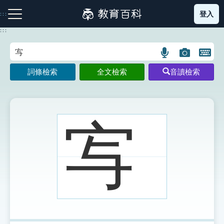
跳
登入
:::
到
主
:::
要
內
語
圖
開
容
注音索引圖示
筆畫索引圖示
部首索引表圖示
言
片
啟
詞條檢索
全文檢索
音讀檢索
搜
搜
鍵
尋
尋
盤
圖
圖
圖
示
示
示
㝍
網站導覽
生字詞彙表
成語故事