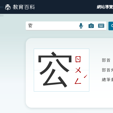
跳
網站導覽
:::
到
主
:::
要
內
語
圖
開
容
言
片
啟
搜
搜
鍵
尋
尋
盤
圖
圖
圖
㝐
示
示
示
ㄖ
部首
ㄨ
部首
ˊ
ㄥ
總筆