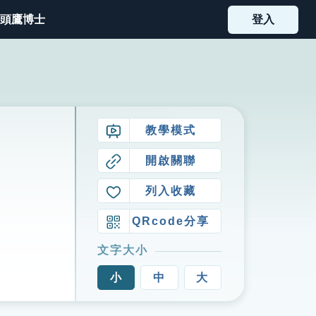
頭鷹博士
登入
教學模式
開啟關聯
列入收藏
QRcode分享
文字大小
小
中
大