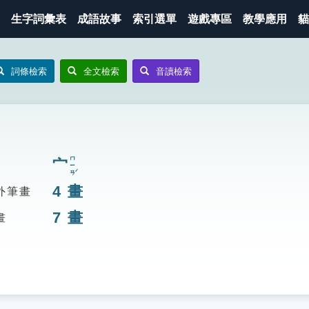
生字詞彙表
成語故事
索引選單
遊戲專區
教學應用
貓
詞條檢索
全文檢索
音讀檢索
ㄇㄧㄢˊ
宀
4
畫
外筆畫
7
畫
畫