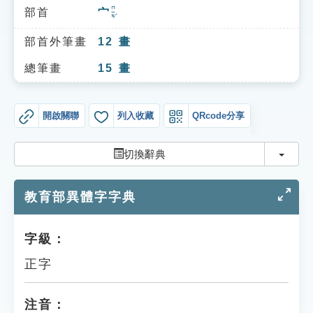
索引選單
ㄇㄧㄢˊ
部首
宀
知識索引
部首外筆畫
12
畫
單字索引
總筆畫
15
畫
生命大百科索引
開啟關聯
列入收藏
QRcode分享
遊戲專區
切換
切換辭典
教學應用
教育部異體字字典
貓頭鷹博士
字級：
正字
注音：