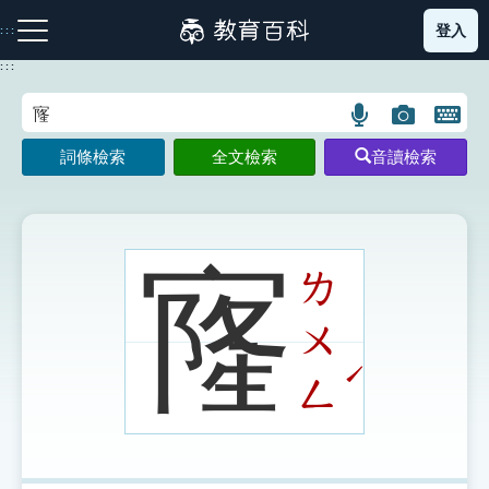
跳
登入
:::
到
主
:::
要
內
語
圖
開
容
注音索引圖示
筆畫索引圖示
部首索引表圖示
言
片
啟
詞條檢索
全文檢索
音讀檢索
搜
搜
鍵
尋
尋
盤
圖
圖
圖
示
示
示
㝫
ㄌ
ㄨ
網站導覽
ˊ
ㄥ
生字詞彙表
成語故事