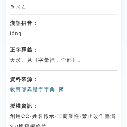
ㄌㄨㄥˊ
漢語拼音：
lóng
正字釋義：
天形。見《字彙補．宀部》。
資料來源：
教育部異體字字典_㝫
授權資訊：
創用CC-姓名標示-非商業性-禁止改作臺灣
3.0版授權條款