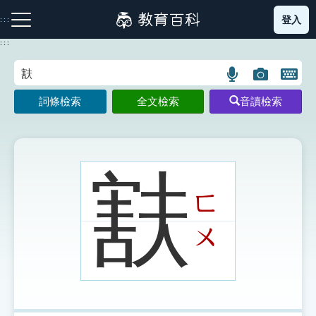
跳
登入
:::
到
主
:::
要
內
語
圖
開
容
注音索引圖示
筆畫索引圖示
部首索引表圖示
言
片
啟
詞條檢索
全文檢索
音讀檢索
搜
搜
鍵
尋
尋
盤
圖
圖
圖
示
示
示
㝬
ㄈ
網站導覽
ㄨ
生字詞彙表
成語故事