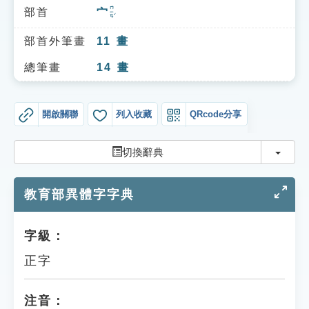
索引選單
ㄇㄧㄢˊ
部首
宀
知識索引
部首外筆畫
11
畫
單字索引
總筆畫
14
畫
生命大百科索引
開啟關聯
列入收藏
QRcode分享
遊戲專區
切換
切換辭典
教學應用
教育部異體字字典
貓頭鷹博士
字級：
正字
注音：