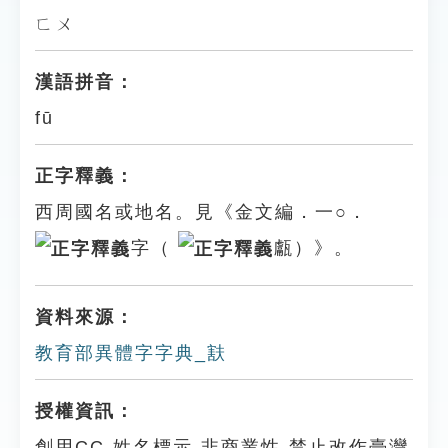
ㄈㄨ
漢語拼音：
fū
正字釋義：
西周國名或地名。見《金文編．一○．
字（
甗）》。
資料來源：
教育部異體字字典_㝬
授權資訊：
創用CC-姓名標示-非商業性-禁止改作臺灣