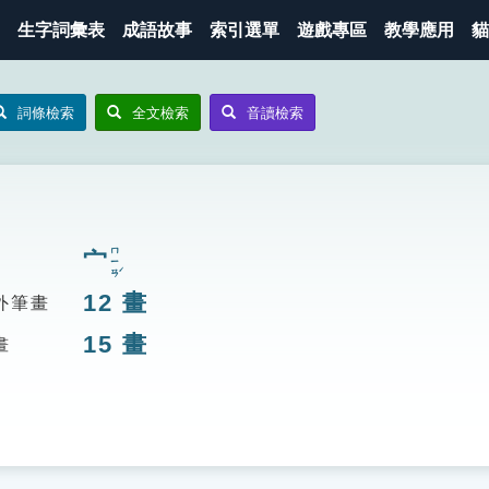
生字詞彙表
成語故事
索引選單
遊戲專區
教學應用
貓
詞條檢索
全文檢索
音讀檢索
ㄇㄧㄢˊ
宀
12
畫
外筆畫
15
畫
畫