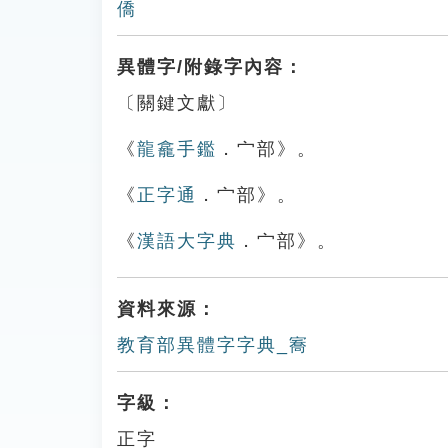
僑
異體字/附錄字內容：
〔關鍵文獻〕
《
龍龕手鑑
．宀部》。
《
正字通
．宀部》。
《
漢語大字典
．宀部》。
資料來源：
教育部異體字字典_㝯
字級：
正字