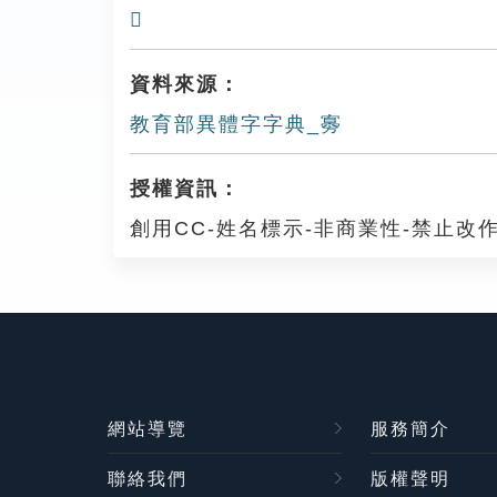
𡫛
資料來源：
教育部異體字字典_㝰
授權資訊：
創用CC-姓名標示-非商業性-禁止改作
網站導覽
服務簡介
聯絡我們
版權聲明