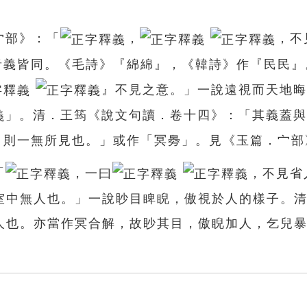
宀部》：「
，
，不
音義皆同。《毛詩》『綿綿』，《韓詩》作『民民』
』不見之意。」一說遠視而天地晦
」。清．王筠《說文句讀．卷十四》：「其義蓋與
，則一無所見也。」或作「冥臱」。見《玉篇．宀部
「
，一曰
，不見省
室中無人也。」一說眇目睥睨，傲視於人的樣子。
人也。亦當作冥合解，故眇其目，傲睨加人，乞兒