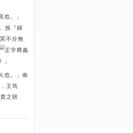
見也。」
。按『綿
冥不分無
》。
人也。」南
清．王筠
暴貴之狀