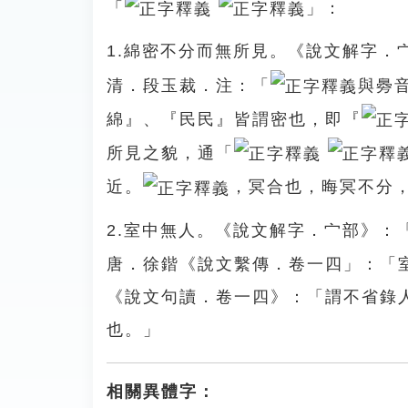
「
」：
1.綿密不分而無所見。《說文解字．
清．段玉裁．注：「
與臱
綿』、『民民』皆謂密也，即『
所見之貌，通「
近。
，冥合也，晦冥不分
2.室中無人。《說文解字．宀部》：
唐．徐鍇《說文繫傳．卷一四」：「
《說文句讀．卷一四》：「謂不省錄
也。」
相關異體字：