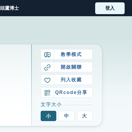
頭鷹博士
登入
教學模式
開啟關聯
列入收藏
QRcode分享
文字大小
小
中
大