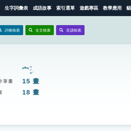
生字詞彙表
成語故事
索引選單
遊戲專區
教學應用
貓
詞條檢索
全文檢索
音讀檢索
ㄇㄧㄢˊ
宀
15
畫
外筆畫
18
畫
畫