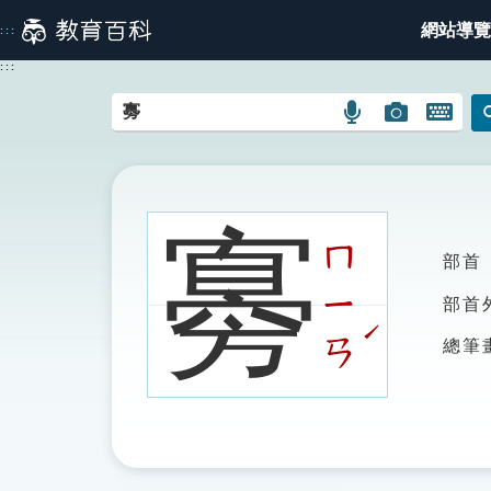
跳
網站導覽
:::
到
主
:::
要
內
語
圖
開
容
言
片
啟
搜
搜
鍵
尋
尋
盤
圖
圖
圖
㝰
示
示
示
ㄇ
部首
ㄧ
部首
ˊ
ㄢ
總筆