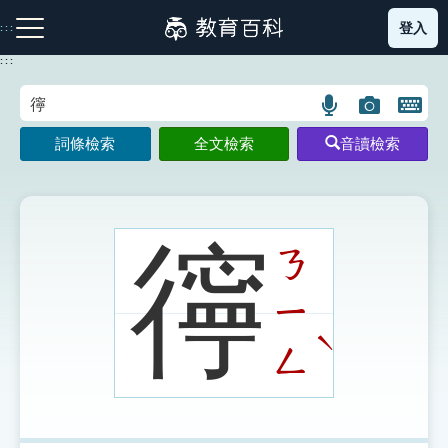
跳
登入
:::
到
主
:::
要
內
語
圖
開
容
注音索引圖示
筆畫索引圖示
部首索引表圖示
言
片
啟
詞條檢索
全文檢索
音讀檢索
搜
搜
鍵
尋
尋
盤
圖
圖
圖
示
示
示
㣷
ㄋ
ㄧ
網站導覽
ˋ
ㄥ
生字詞彙表
成語故事