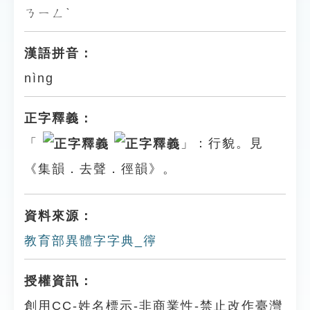
ㄋㄧㄥˋ
漢語拼音：
nìng
正字釋義：
「
」：行貌。見
《集韻．去聲．徑韻》。
資料來源：
教育部異體字字典_㣷
授權資訊：
創用CC-姓名標示-非商業性-禁止改作臺灣