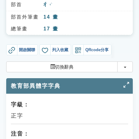
索引選單
部首
彳
ㄔˋ
知識索引
部首外筆畫
14
畫
單字索引
總筆畫
17
畫
生命大百科索引
開啟關聯
列入收藏
QRcode分享
遊戲專區
切換
切換辭典
教學應用
教育部異體字字典
貓頭鷹博士
字級：
正字
注音：