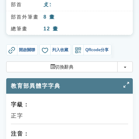
索引選單
部首
攴
ㄆㄨ
知識索引
部首外筆畫
8
畫
單字索引
總筆畫
12
畫
生命大百科索引
開啟關聯
列入收藏
QRcode分享
遊戲專區
切換
切換辭典
教學應用
教育部異體字字典
貓頭鷹博士
字級：
正字
注音：