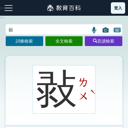
跳
登入
:::
到
主
:::
要
內
語
圖
開
容
注音索引圖示
筆畫索引圖示
部首索引表圖示
言
片
啟
詞條檢索
全文檢索
音讀檢索
搜
搜
鍵
尋
尋
盤
圖
圖
圖
示
示
示
㪖
ㄌ
網站導覽
ˋ
ㄨ
生字詞彙表
成語故事