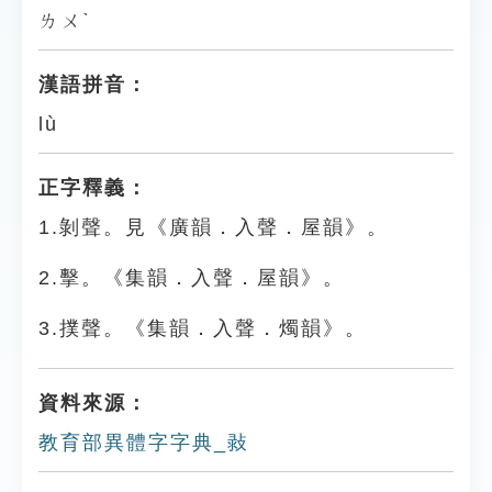
ㄌㄨˋ
漢語拼音：
lù
正字釋義：
1.剝聲。見《廣韻．入聲．屋韻》。
2.擊。《集韻．入聲．屋韻》。
3.撲聲。《集韻．入聲．燭韻》。
資料來源：
教育部異體字字典_㪖