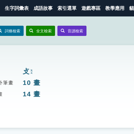
生字詞彙表
成語故事
索引選單
遊戲專區
教學應用
貓
詞條檢索
全文檢索
音讀檢索
攴
ㄆㄨ
10
畫
外筆畫
14
畫
畫