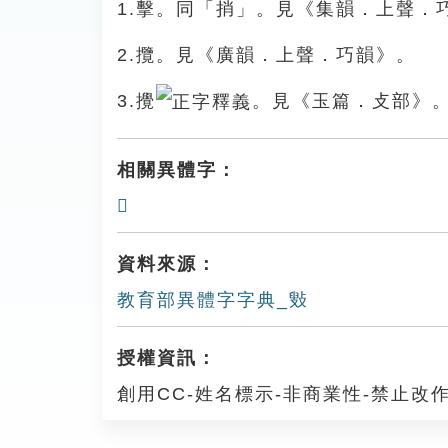
1.擊。同「捎」。見《集韻．上聲．
2.攬。見《廣韻．上聲．巧韻》。
3.攪
。見《玉篇．攴部》
相關異體字：
𢾐
資料來源：
教育部異體字字典_㪢
授權資訊：
創用CC-姓名標示-非商業性-禁止改作