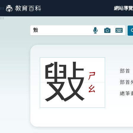
跳
網站導覽
:::
到
主
:::
要
內
語
圖
開
容
言
片
啟
搜
搜
鍵
尋
尋
盤
圖
圖
圖
㪢
示
示
示
部首
ㄕ
部首
ㄠ
總筆