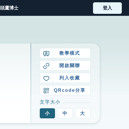
頭鷹博士
登入
教學模式
開啟關聯
列入收藏
QRcode分享
文字大小
小
中
大