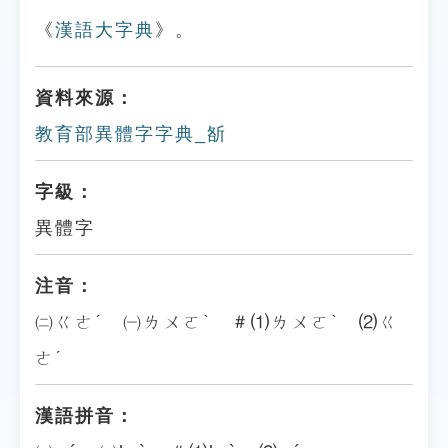
《
漢語大字典
》。
資料來源：
教育部異體字字典_㪾
字級：
異體字
注音：
㈡ㄍㄜˊ ㈠ㄌㄨㄛˋ ＃⑴ㄌㄨㄛˋ ⑵ㄍ
ㄜˊ
漢語拼音：