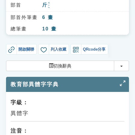
索引選單
ㄐㄧㄣ
部首
斤
知識索引
部首外筆畫
6
畫
單字索引
總筆畫
10
畫
生命大百科索引
開啟關聯
列入收藏
QRcode分享
遊戲專區
切換
切換辭典
教學應用
教育部異體字字典
貓頭鷹博士
字級：
異體字
注音：