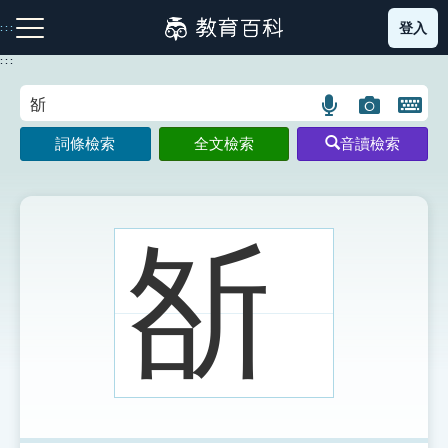
跳
登入
:::
到
主
:::
要
內
語
圖
開
容
注音索引圖示
筆畫索引圖示
部首索引表圖示
言
片
啟
詞條檢索
全文檢索
音讀檢索
搜
搜
鍵
尋
尋
盤
圖
圖
圖
示
示
示
㪾
網站導覽
生字詞彙表
成語故事