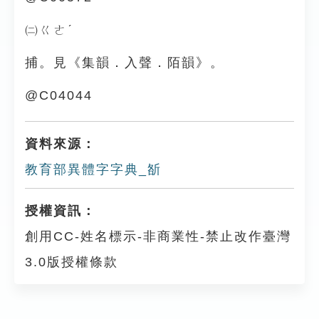
㈡ㄍㄜˊ
捕。見《集韻．入聲．陌韻》。
@C04044
資料來源：
教育部異體字字典_㪾
授權資訊：
創用CC-姓名標示-非商業性-禁止改作臺灣
3.0版授權條款