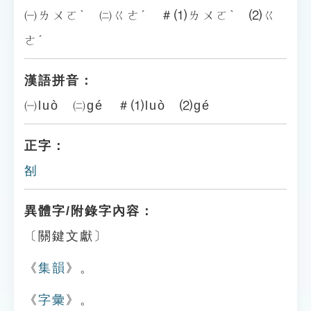
㈠ㄌㄨㄛˋ ㈡ㄍㄜˊ ＃⑴ㄌㄨㄛˋ ⑵ㄍ
ㄜˊ
漢語拼音：
㈠luò ㈡gé ＃⑴luò ⑵gé
正字：
㓢
異體字/附錄字內容：
〔關鍵文獻〕
《
集韻
》。
《
字彙
》。