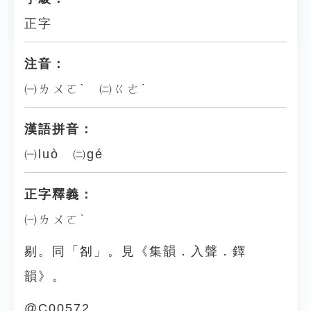
正字
注音：
㈠ㄌㄨㄛˋ ㈡ㄍㄜˊ
漢語拼音：
㈠luò ㈡gé
正字釋義：
㈠ㄌㄨㄛˋ
剔。同「㓢」。見《集韻．入聲．鐸
韻》。
@C00572