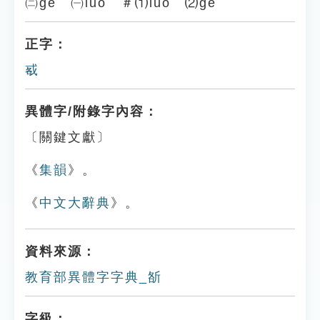
㈡gé ㈠luò ＃⑴luò ⑵gé
正字：
㦴
異體字/附錄字內容：
〔關鍵文獻〕
《
集韻
》。
《
中文大辭典
》。
資料來源：
教育部異體字字典_㪾
字級：