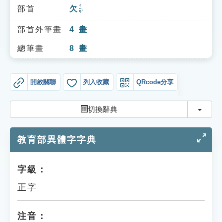
索引選單
ㄑㄧㄢˋ
部首
欠
知識索引
部首外筆畫
4
畫
單字索引
總筆畫
8
畫
生命大百科索引
開啟關聯
列入收藏
QRcode分享
遊戲專區
切換
切換辭典
教學應用
教育部異體字字典
貓頭鷹博士
字級：
正字
注音：