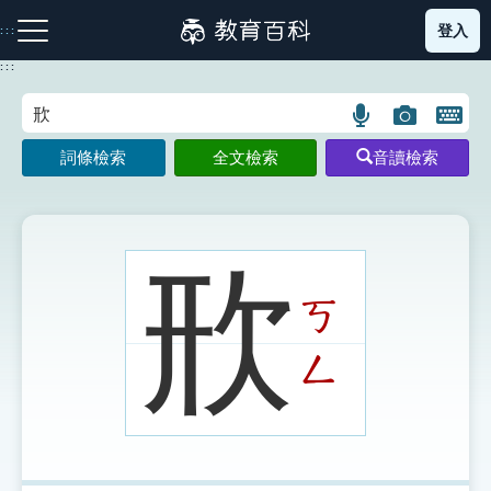
跳
登入
:::
到
主
:::
要
內
語
圖
開
容
注音索引圖示
筆畫索引圖示
部首索引表圖示
言
片
啟
詞條檢索
全文檢索
音讀檢索
搜
搜
鍵
尋
尋
盤
圖
圖
圖
示
示
示
㰢
ㄎ
網站導覽
ㄥ
生字詞彙表
成語故事