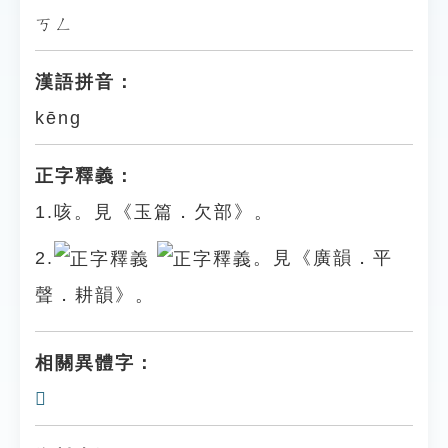
ㄎㄥ
漢語拼音：
kēng
正字釋義：
1.咳。見《玉篇．欠部》。
2.
。見《廣韻．平
聲．耕韻》。
相關異體字：
𣢴