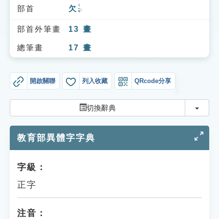
索引選單
ㄑㄧㄢˋ
部首
欠
知識索引
部首外筆畫
13
畫
單字索引
總筆畫
17
畫
生命大百科索引
開啟關聯
列入收藏
QRcode分享
遊戲專區
切換
切換辭典
教學應用
教育部異體字字典
貓頭鷹博士
字級：
正字
注音：