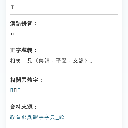
ㄒㄧ
漢語拼音：
xī
正字釋義：
相笑。見《集韻．平聲．支韻》。
相關異體字：
𢨛
、
𣤴
資料來源：
教育部異體字字典_㱆