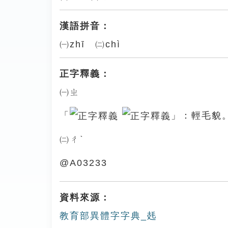
漢語拼音：
㈠zhī ㈡chì
正字釋義：
㈠ㄓ
「
」：輕毛貌
㈡ㄔˋ
@A03233
資料來源：
教育部異體字字典_㲍