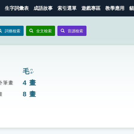
生字詞彙表
成語故事
索引選單
遊戲專區
教學應用
貓
詞條檢索
全文檢索
音讀檢索
毛
ㄇㄠˊ
4
畫
外筆畫
8
畫
畫