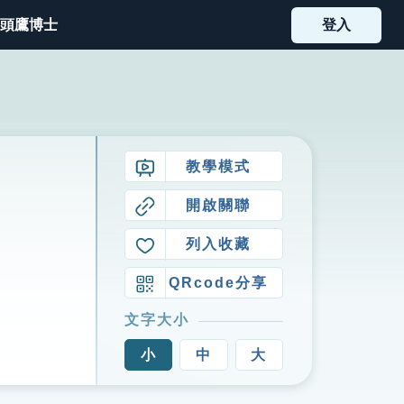
頭鷹博士
登入
教學模式
開啟關聯
列入收藏
QRcode分享
文字大小
小
中
大