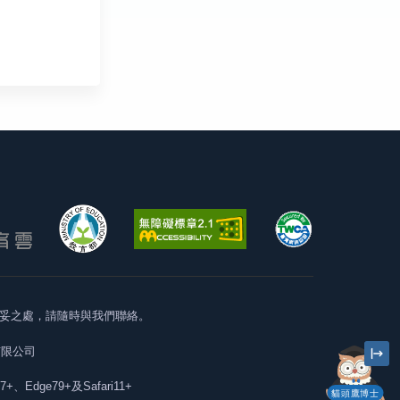
妥之處，請隨時與我們聯絡。
有限公司
57+、Edge79+及Safari11+
貓頭鷹博士