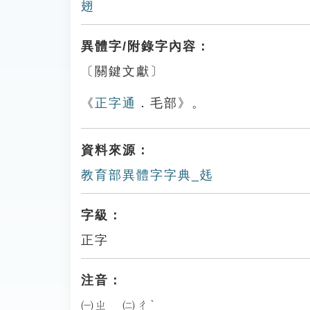
翅
異體字/附錄字內容：
〔關鍵文獻〕
《
正字通
．毛部》。
資料來源：
教育部異體字字典_㲍
字級：
正字
注音：
㈠ㄓ ㈡ㄔˋ