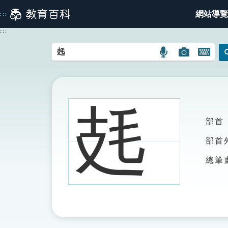
跳
網站導覽
:::
到
主
:::
要
內
語
圖
開
容
言
片
啟
搜
搜
鍵
尋
尋
盤
圖
圖
圖
㲍
示
示
示
部首
部首
總筆