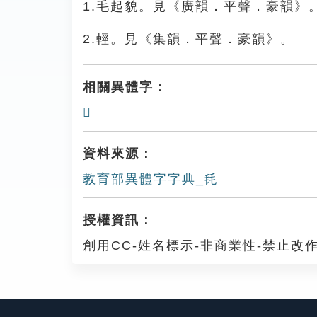
1.毛起貌。見《廣韻．平聲．豪韻》
2.輕。見《集韻．平聲．豪韻》。
相關異體字：
𣬢
資料來源：
教育部異體字字典_㲏
授權資訊：
創用CC-姓名標示-非商業性-禁止改作