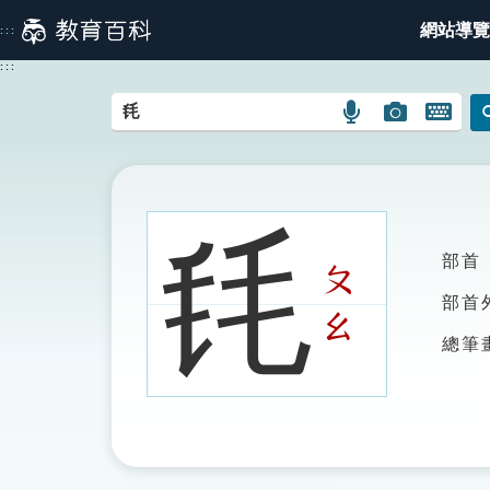
跳
網站導覽
:::
到
主
:::
要
內
語
圖
開
容
言
片
啟
搜
搜
鍵
尋
尋
盤
圖
圖
圖
㲏
示
示
示
部首
ㄆ
部首
ㄠ
總筆