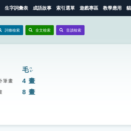
生字詞彙表
成語故事
索引選單
遊戲專區
教學應用
貓
詞條檢索
全文檢索
音讀檢索
毛
ㄇㄠˊ
4
畫
外筆畫
8
畫
畫