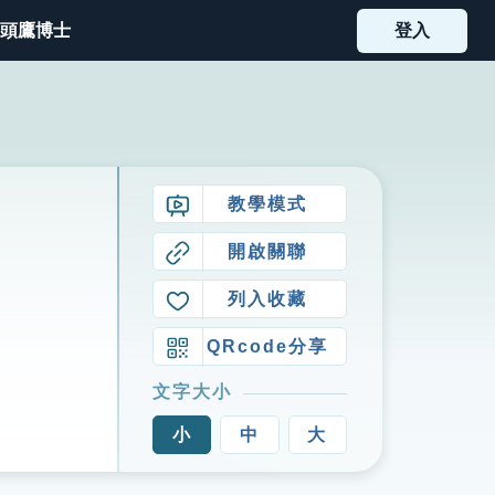
頭鷹博士
登入
教學模式
開啟關聯
列入收藏
QRcode分享
文字大小
小
中
大