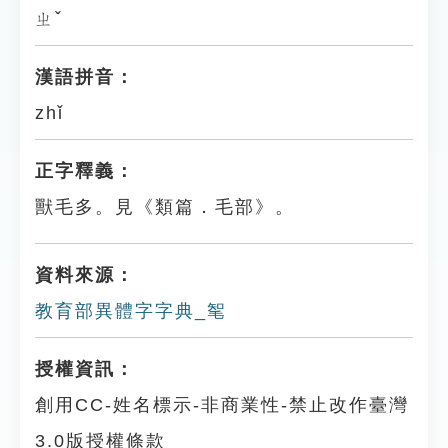
ㄓˇ
漢語拼音：
zhǐ
正字釋義：
獸毛多。見《類篇．毛部》。
資料來源：
教育部異體字字典_㲛
授權資訊：
創用CC-姓名標示-非商業性-禁止改作臺灣
3.0版授權條款