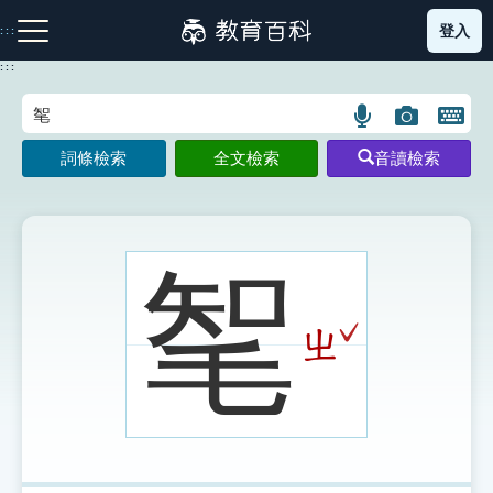
跳
登入
:::
到
主
:::
要
內
語
圖
開
容
注音索引圖示
筆畫索引圖示
部首索引表圖示
言
片
啟
詞條檢索
全文檢索
音讀檢索
搜
搜
鍵
尋
尋
盤
圖
圖
圖
示
示
示
㲛
ˇ
ㄓ
網站導覽
生字詞彙表
成語故事