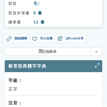
索引選單
部首
毛
ㄇㄠˊ
知識索引
部首外筆畫
8
畫
單字索引
總筆畫
12
畫
生命大百科索引
開啟關聯
列入收藏
QRcode分享
遊戲專區
切換
切換辭典
教學應用
教育部異體字字典
貓頭鷹博士
字級：
正字
注音：