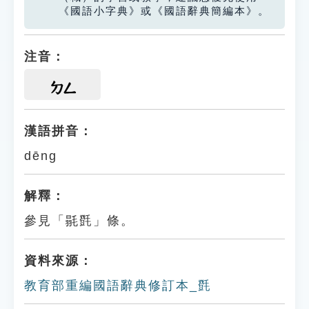
《國語小字典》或《國語辭典簡編本》。
注音：
ㄉㄥ
漢語拼音：
dēng
解釋：
參見「毾㲪」條。
資料來源：
教育部重編國語辭典修訂本_㲪