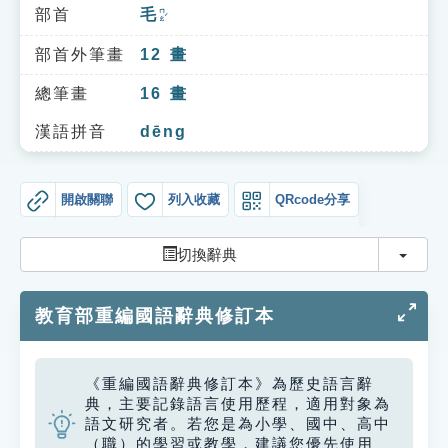
索引選單
部首
毛
ㄇㄠˊ
知識索引
部首外筆畫
12
畫
單字索引
總筆畫
16
畫
生命大百科索引
漢語拼音
dēng
遊戲專區
開啟關聯
列入收藏
QRcode分享
教學應用
切換
切換辭典
貓頭鷹博士
教育部重編國語辭典修訂本
《重編國語辭典修訂本》為歷史語言辭
典，主要記錄語言使用歷程，適用對象為
語文研究者。若您是為小學、國中、高中
（職）的學習或教學，建議您優先使用