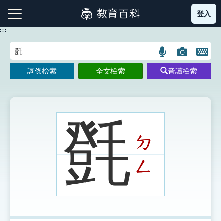
跳
登入
:::
到
主
:::
要
內
語
圖
開
容
注音索引圖示
筆畫索引圖示
部首索引表圖示
言
片
啟
詞條檢索
全文檢索
音讀檢索
搜
搜
鍵
尋
尋
盤
圖
圖
圖
示
示
示
㲪
ㄉ
網站導覽
ㄥ
生字詞彙表
成語故事