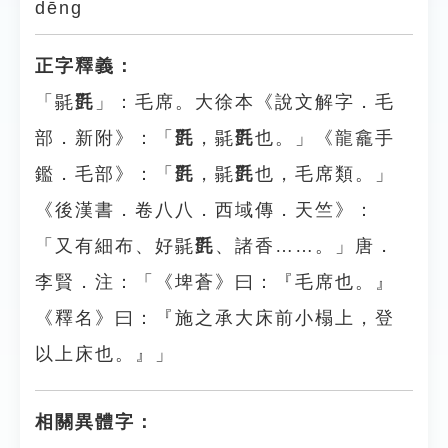
dēng
正字釋義：
「毾
㲪
」：毛席。大徐本《說文解字．毛
部．新附》：「
㲪
，毾
㲪
也。」《龍龕手
鑑．毛部》：「
㲪
，毾
㲪
也，毛席類。」
《後漢書．卷八八．西域傳．天竺》：
「又有細布、好毾
㲪
、諸香……。」唐．
李賢．注：「《埤蒼》曰：『毛席也。』
《釋名》曰：『施之承大床前小榻上，登
以上床也。』」
相關異體字：