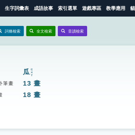
生字詞彙表
成語故事
索引選單
遊戲專區
教學應用
貓
詞條檢索
全文檢索
音讀檢索
瓜
ㄍㄨㄚ
13
畫
外筆畫
18
畫
畫