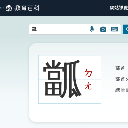
跳
網站導覽
:::
到
主
:::
要
內
語
圖
開
容
言
片
啟
搜
搜
鍵
尋
尋
盤
圖
圖
圖
㼕
示
示
示
部首
ㄉ
部首
ㄤ
總筆