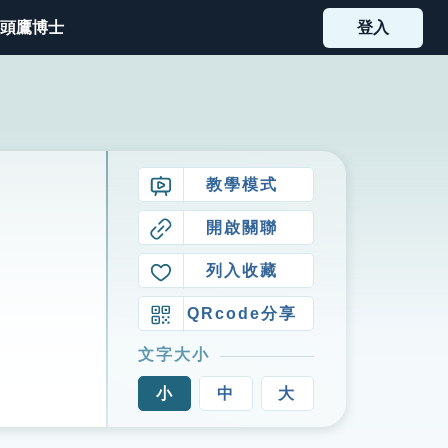
頭鷹博士
登入
教學模式
開啟關聯
列入收藏
QRcode分享
文字大小
小
中
大