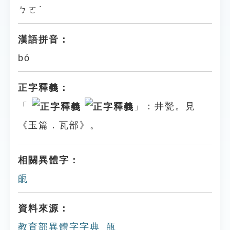
ㄅㄛˊ
漢語拼音：
bó
正字釋義：
「
」：井甃。見
《玉篇．瓦部》。
相關異體字：
㼟
資料來源：
教育部異體字字典_㼣