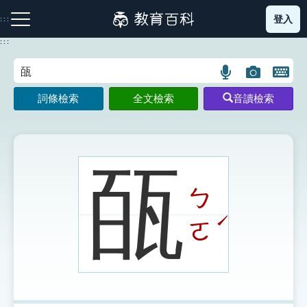
跳
登入
:::
到
主
:::
要
內
語
圖
開
容
注音索引圖示
筆畫索引圖示
部首索引表圖示
言
片
啟
詞條檢索
全文檢索
音讀檢索
搜
搜
鍵
尋
尋
盤
圖
圖
圖
示
示
示
㼣
ㄅ
網站導覽
ˊ
ㄛ
生字詞彙表
成語故事