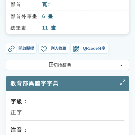
索引選單
部首
瓦
ㄨㄚˇ
知識索引
部首外筆畫
6
畫
單字索引
總筆畫
11
畫
生命大百科索引
開啟關聯
列入收藏
QRcode分享
遊戲專區
切換
切換辭典
教學應用
教育部異體字字典
貓頭鷹博士
字級：
正字
注音：