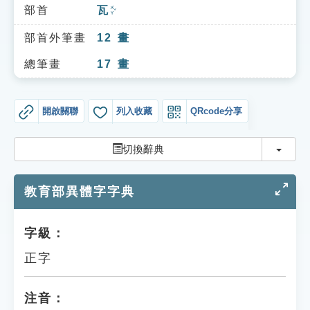
索引選單
部首
瓦
ㄨㄚˇ
知識索引
部首外筆畫
12
畫
單字索引
總筆畫
17
畫
生命大百科索引
開啟關聯
列入收藏
QRcode分享
遊戲專區
切換
切換辭典
教學應用
教育部異體字字典
貓頭鷹博士
字級：
正字
注音：