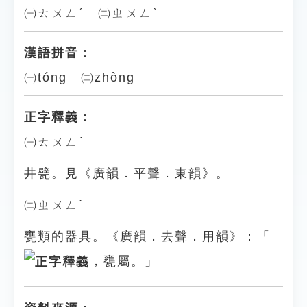
㈠ㄊㄨㄥˊ ㈡ㄓㄨㄥˋ
漢語拼音：
㈠tóng ㈡zhòng
正字釋義：
㈠ㄊㄨㄥˊ
井甓。見《廣韻．平聲．東韻》。
㈡ㄓㄨㄥˋ
甕類的器具。《廣韻．去聲．用韻》：「
，甕屬。」