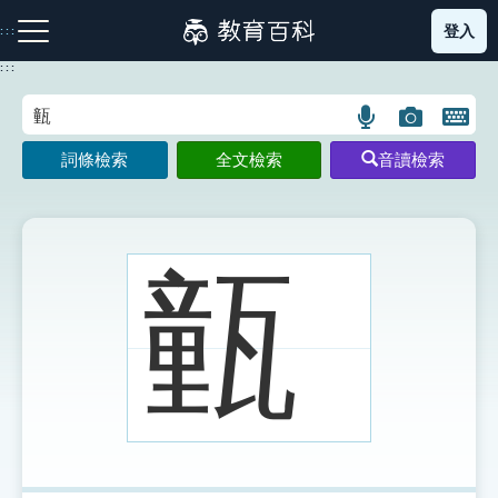
跳
登入
:::
到
主
:::
要
內
語
圖
開
容
注音索引圖示
筆畫索引圖示
部首索引表圖示
言
片
啟
詞條檢索
全文檢索
音讀檢索
搜
搜
鍵
尋
尋
盤
圖
圖
圖
示
示
示
㼿
網站導覽
生字詞彙表
成語故事