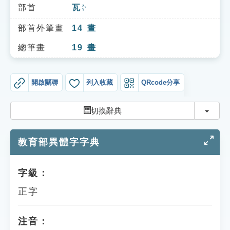
索引選單
部首
瓦
ㄨㄚˇ
知識索引
部首外筆畫
14
畫
單字索引
總筆畫
19
畫
生命大百科索引
開啟關聯
列入收藏
QRcode分享
遊戲專區
切換
切換辭典
教學應用
教育部異體字字典
貓頭鷹博士
字級：
正字
注音：