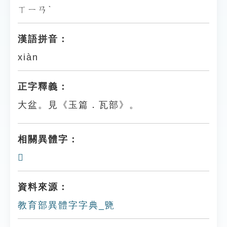
ㄒㄧㄢˋ
漢語拼音：
xiàn
正字釋義：
大盆。見《玉篇．瓦部》。
相關異體字：
𦉞
資料來源：
教育部異體字字典_㽉