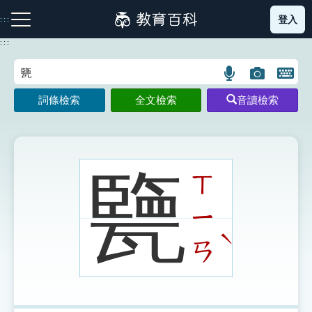
跳
登入
:::
到
主
:::
要
內
語
圖
開
容
注音索引圖示
筆畫索引圖示
部首索引表圖示
言
片
啟
詞條檢索
全文檢索
音讀檢索
搜
搜
鍵
尋
尋
盤
圖
圖
圖
示
示
示
㽉
ㄒ
ㄧ
網站導覽
ˋ
ㄢ
生字詞彙表
成語故事