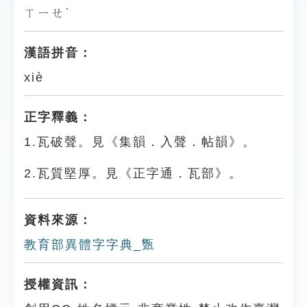
ㄒㄧㄝˋ
漢語拼音：
xiè
正字釋義：
1.瓦破聲。見《集韻．入聲．帖韻》。
2.瓦質堅厚。見《正字通．瓦部》。
資料來源：
教育部異體字字典_㽊
授權資訊：