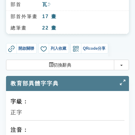
索引選單
部首
瓦
ㄨㄚˇ
知識索引
部首外筆畫
17
畫
單字索引
總筆畫
22
畫
生命大百科索引
開啟關聯
列入收藏
QRcode分享
遊戲專區
切換
切換辭典
教學應用
教育部異體字字典
貓頭鷹博士
字級：
正字
注音：