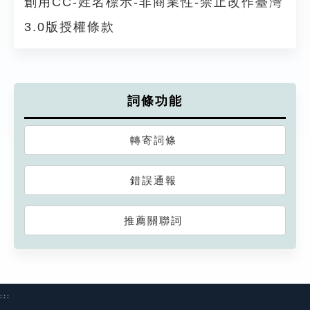
創用CC-姓名標示-非商業性-禁止改作臺灣
3.0版授權條款
詞條功能
轉寄詞條
錯誤通報
推薦關聯詞
:::