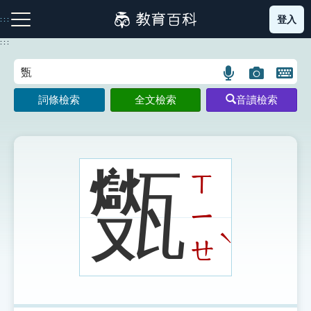
跳
登入
:::
到
主
:::
要
內
語
圖
開
容
注音索引圖示
筆畫索引圖示
部首索引表圖示
言
片
啟
詞條檢索
全文檢索
音讀檢索
搜
搜
鍵
尋
尋
盤
圖
圖
圖
示
示
示
㽊
ㄒ
ㄧ
網站導覽
ˋ
ㄝ
生字詞彙表
成語故事